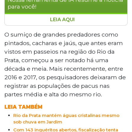
para você!
LEIA AQUI
A biodiversidade dos rios de Bonito e da
Serra da Bodoquena enfrenta redução de
O sumiço de grandes predadores como
espécies de peixes e plantas aquáticas
pintados, cacharas e jaús, que antes eram
nos últimos 15 anos. Grandes predadores
vistos em passeios na região do Rio da
como pintados e jaús sumiram, e pacus
Prata, começou a ser notado há uma
deixaram de ser registrados entre 2016 e
década e meia. Mais recentemente, entre
2017. Pesquisadores apontam defensivos
agrícolas e assoreamento como
2016 e 2017, os pesquisadores deixaram de
prováveis causas. O biólogo José Sabino
registrar as populações de pacus nas
alerta que o processo de simplificação
partes média e alta do mesmo rio.
biológica ameaça o equilíbrio dos
ecossistemas e a sustentabilidade do
LEIA TAMBÉM
ecoturismo na região.
Rio da Prata mantém águas cristalinas mesmo
sob chuva em Jardim
Com 143 inquéritos abertos, fiscalização tenta