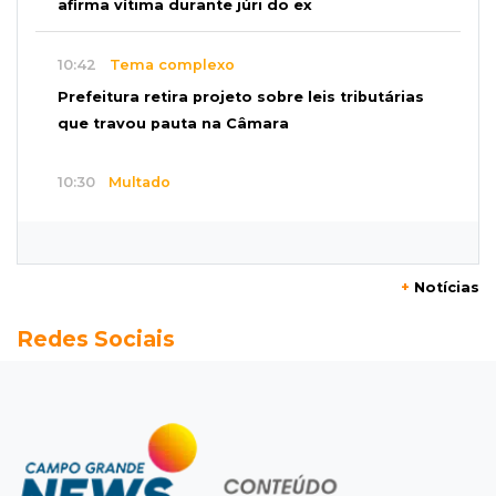
afirma vítima durante júri do ex
10:42
Tema complexo
Prefeitura retira projeto sobre leis tributárias
que travou pauta na Câmara
10:30
Multado
Justiça cobra R$ 250 mil de ex-prefeito de
Corumbá por nepotismo
+
Notícias
10:27
A partir de R$ 5
Redes Sociais
Feira de louças abre com fila e peças que
fazem sucesso no TikTok
10:25
Locação de caminhões
Operação mira contratos de Três Lagoas e
empresas por corrupção