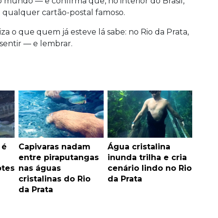
 o mundo — e confirma que, no interior do Brasil,
 qualquer cartão-postal famoso.
iza o que quem já esteve lá sabe: no Rio da Prata,
 sentir — e lembrar.
 é
Capivaras nadam
Água cristalina
entre piraputangas
inunda trilha e cria
otes
nas águas
cenário lindo no Rio
cristalinas do Rio
da Prata
da Prata