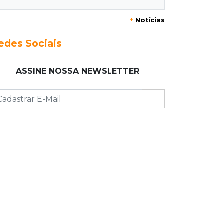
Taxa de homicídios cai na fronteira,
+
Notícias
assim como as de estupros e roubos
edes Sociais
18:21
Localização
Prefeitura prevê R$ 297 mil para
ASSINE NOSSA NEWSLETTER
instalar 2,5 mil placas de ruas da
Capital
18:03
Mais 3,8 mil km
Com empréstimo bilionário, MS
planeja mais que dobrar malha
asfaltada até 2031
17:54
Promessa em ascensão
Campeã nacional, atleta de MS
representará o Brasil no Pan-
Americano de judô