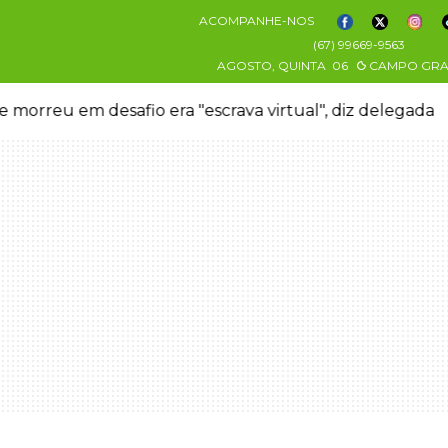
ACOMPANHE-NOS
(67) 99669-9563
AGOSTO, QUINTA
06
CAMPO GR
 morreu em desafio era "escrava virtual", diz delegada