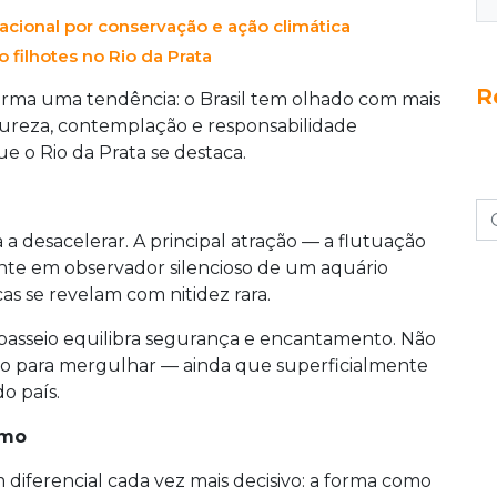
bilidade.
cional por conservação e ação climática
 filhotes no Rio da Prata
R
irma uma tendência: o Brasil tem olhado com mais
ureza, contemplação e responsabilidade
e o Rio da Prata se destaca.
a a desacelerar. A principal atração — a flutuação
tante em observador silencioso de um aquário
as se revelam com nitidez rara.
o passeio equilibra segurança e encantamento. Não
ção para mergulhar — ainda que superficialmente
o país.
smo
ferencial cada vez mais decisivo: a forma como