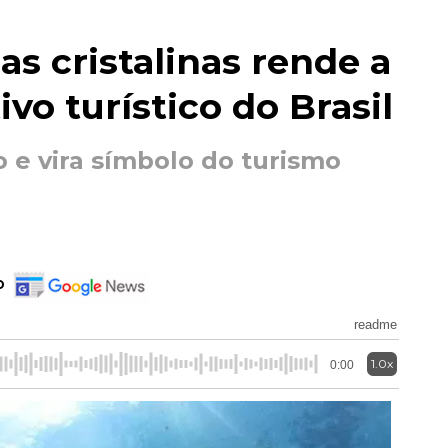
s cristalinas rende a
vo turístico do Brasil
 e vira símbolo do turismo
o
readme
1.0x
0:00