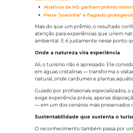
internacionais de segurança e sustenta
Atrativos de MS ganham prêmio interna
Peixe “joaninha” é flagrado protegendo
Mais do que um prêmio, o resultado conf
atenção para experiências que unem nat
ambiental. E é justamente nesse ponto qu
Onde a natureza vira experiência
Ali, o turismo não é apressado. Ele convid
em águas cristalinas — transforma o visi
natural, onde cardumes e plantas aquátic
Guiado por profissionais especializados, 
exige experiência prévia, apenas disposi
— em um dos cenários mais preservados d
Sustentabilidade que sustenta o turi
O reconhecimento também passa por um di