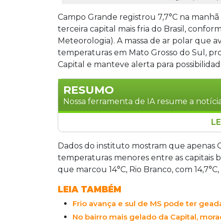
Campo Grande registrou 7,7°C na manhã d
terceira capital mais fria do Brasil, conf
Meteorologia). A massa de ar polar que 
temperaturas em Mato Grosso do Sul, pro
Capital e manteve alerta para possibilidad
RESUMO
Nossa ferramenta de IA resume a notícia
LE
Campo Grande registrou 7,7°C na manhã
terceira capital mais fria do Brasil, atrá
Dados do instituto mostram que apenas Cu
segundo o Inmet. A massa de ar polar 
temperaturas menores entre as capitais br
Popular e a tarde mais fria do ano, co
que marcou 14°C, Rio Branco, com 14,7°C, 
investigadas por hipotermia. A previsão
LEIA TAMBÉM
(13).
Frio avança e sul de MS pode ter gead
No bairro mais gelado da Capital, mo