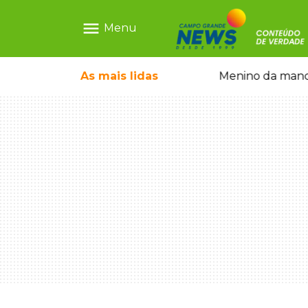
menu
Menu
ãe que não reconhece o filho queimado
As mais
lidas
Menino da mandi