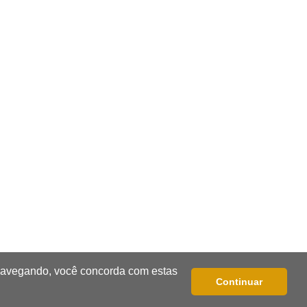
Brasil
21:04
Eleições 2026
Convenção oficializa Catan como
candidato do Novo ao governo de
MS
20:41
Sorte
Veja as dezenas de hoje na Dupla
Sena, Lotomania, Super Sete e mais
20:20
Aviso inusitado
Com 11 gatos, morador pede fim do
abandono dos pets em frente de
casa
 navegando, você concorda com estas
Continuar
20:03
Justiça