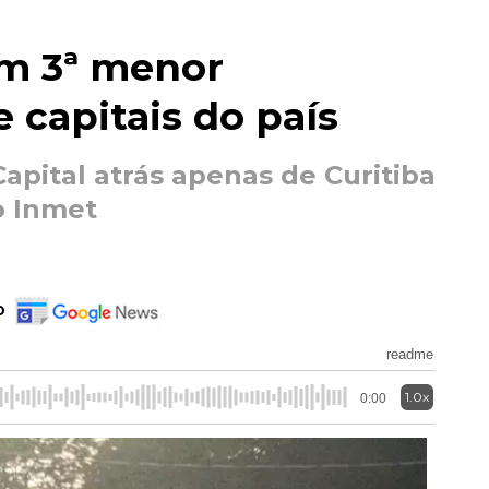
m 3ª menor
 capitais do país
apital atrás apenas de Curitiba
o Inmet
o
readme
1.0x
0:00