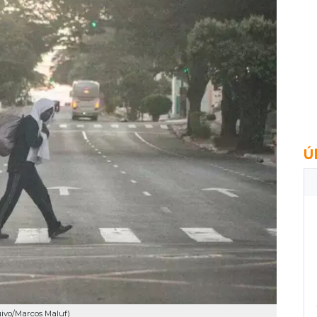
Ú
uivo/Marcos Maluf)