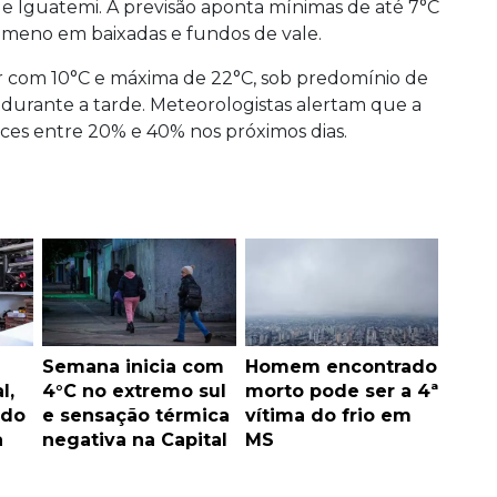
 Iguatemi. A previsão aponta mínimas de até 7°C
ômeno em baixadas e fundos de vale.
 com 10°C e máxima de 22°C, sob predomínio de
urante a tarde. Meteorologistas alertam que a
ices entre 20% e 40% nos próximos dias.
Semana inicia com
Homem encontrado
l,
4°C no extremo sul
morto pode ser a 4ª
 do
e sensação térmica
vítima do frio em
a
negativa na Capital
MS