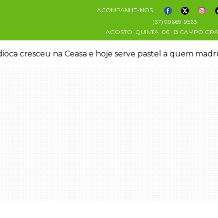
ACOMPANHE-NOS
(67) 99669-9563
AGOSTO, QUINTA
06
CAMPO GR
oca cresceu na Ceasa e hoje serve pastel a quem mad