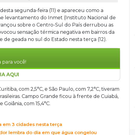
esta segunda-feira (11) e apareceu como a
orme levantamento do Inmet (Instituto Nacional de
avançou sobre o Centro-Sul do País derrubou as
vocou sensação térmica negativa em bairros da
e de geada no sul do Estado nesta terça (12).
 para você!
IA AQUI
 desta segunda-feira (11), tornando-se a
s apenas de Curitiba (2,5°C) e São Paulo (7,2°C),
ritiba, com 2,5°C, e São Paulo, com 7,2°C, tiveram
causou sensação térmica de -3,2°C na Vila
asileiras. Campo Grande ficou à frente de Cuiabá,
m máxima de 17,6°C no domingo. Três mortes são
e Goiânia, com 15,4°C.
 indica geada no sul do Estado até quarta-feira
a em 3 cidades nesta terça
rador lembra do dia em que água congelou