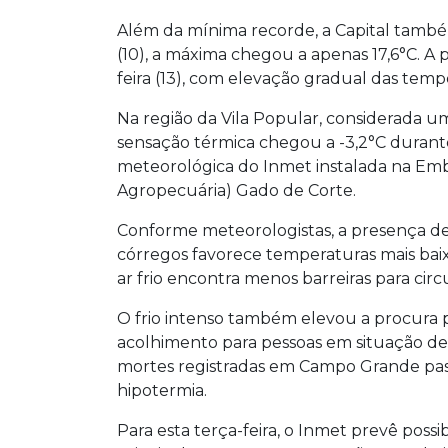
Além da mínima recorde, a Capital também
(10), a máxima chegou a apenas 17,6°C. A 
feira (13), com elevação gradual das temper
Na região da Vila Popular, considerada u
sensação térmica chegou a -3,2°C durant
meteorológica do Inmet instalada na Emb
Agropecuária) Gado de Corte.
Conforme meteorologistas, a presença de
córregos favorece temperaturas mais baix
ar frio encontra menos barreiras para ci
O frio intenso também elevou a procura 
acolhimento para pessoas em situação de 
mortes registradas em Campo Grande passa
hipotermia.
Para esta terça-feira, o Inmet prevê poss