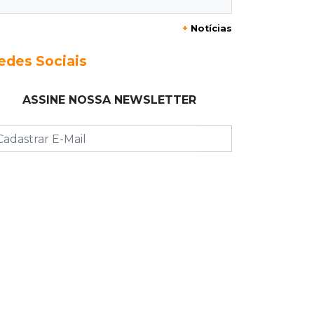
+
Notícias
23:17
Clima
Defesa Civil recomenda atenção em
edes Sociais
MS com formação de ciclone bomba
ASSINE NOSSA NEWSLETTER
23:00
Ideb
Entre escolas com nota divulgada, 3
estaduais lideram o Ensino Médio na
Capital
22:57
Chapadão do Sul
Homem é baleado após apontar
revólver para policiais militares
22:42
Resumão
Palmeiras e Vasco confirmam vagas
nas quartas da Copa do Brasil