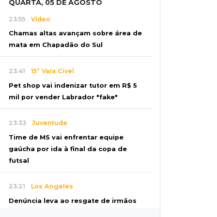
QUARTA, 05 DE AGOSTO
23:55
Vídeo
Chamas altas avançam sobre área de
mata em Chapadão do Sul
23:41
15ª Vara Cível
Pet shop vai indenizar tutor em R$ 5
mil por vender Labrador "fake"
23:33
Juventude
Time de MS vai enfrentar equipe
gaúcha por ida à final da copa de
futsal
23:21
Los Angeles
Denúncia leva ao resgate de irmãos
deixados sozinhos em casa trancada