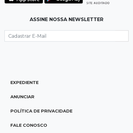
06:06
Previsão do tempo
ASSINE NOSSA NEWSLETTER
MS começa a semana com calor de até 37°C e
mudança na região sul
06:03
Editorial
O Brasil precisa reformar a política, não
apenas as eleições
06:00
Jogo Aberto
EXPEDIENTE
Ator cita loja de Bonito ao falar de polarização
política
ANUNCIAR
DOMINGO, 09 DE AGOSTO
POLÍTICA DE PRIVACIDADE
23:00
Será?
“Forró só de véio e tereré sem graça”,
FALE CONOSCO
rondoniense detona Capital