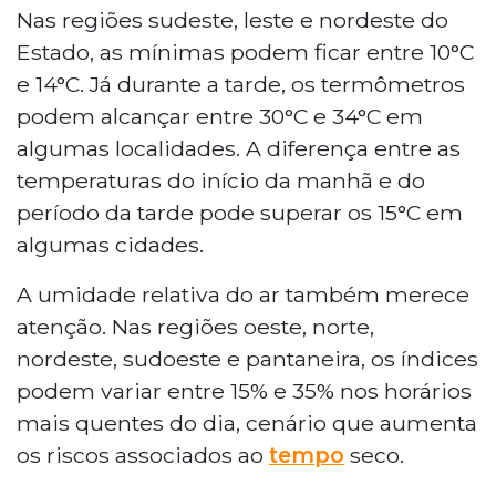
com variação de nebulosidade e
Nas regiões sudeste, leste e nordeste do
temperaturas que podem chegar a 34°C
Estado, as mínimas podem ficar entre 10°C
à tarde, enquanto as mínimas ficam
e 14°C. Já durante a tarde, os termômetros
entre 10°C e 14°C nas regiões sudeste,
podem alcançar entre 30°C e 34°C em
leste e nordeste. O Inmet emitiu alerta de
algumas localidades. A diferença entre as
baixa umidade, entre 20% e 30%, válido
das 12h às 19h para diversas cidades. À
temperaturas do início da manhã e do
tarde e à noite, uma frente fria pode
período da tarde pode superar os 15°C em
provocar chuvas isoladas no oeste e
algumas cidades.
sudoeste do estado.
A umidade relativa do ar também merece
atenção. Nas regiões oeste, norte,
nordeste, sudoeste e pantaneira, os índices
podem variar entre 15% e 35% nos horários
mais quentes do dia, cenário que aumenta
os riscos associados ao
tempo
seco.