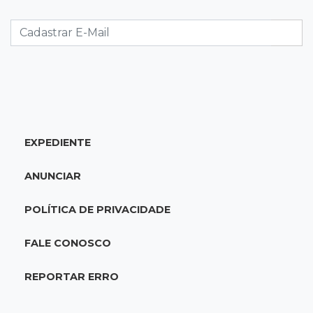
Caminhão tomba e trava trânsito após
acidente com F-1000 na Av. Heráclito
18:46
Futsal de base
Rodada de estreia da Copa Pelezinho soma 35
gols em quatro jogos
EXPEDIENTE
18:28
Concurso 3.042
Mega-Sena sorteia neste domingo prêmio
ANUNCIAR
acumulado em R$ 165 milhões
POLÍTICA DE PRIVACIDADE
18:05
Energia renovável
Produção de biodiesel cresce 32% em MS e
FALE CONOSCO
supera 31 milhões de litros
REPORTAR ERRO
17:44
100º caso
Suspeito de roubo morre ao reagir à