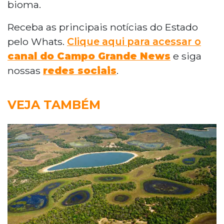
bioma.
Receba as principais notícias do Estado
pelo Whats.
Clique aqui para acessar o
canal do Campo Grande News
e siga
nossas
redes sociais
.
VEJA TAMBÉM