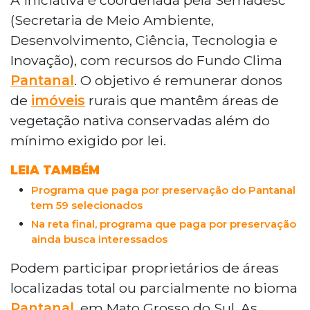
por Serviços Ambientais Bioma Pantanal,
(Secretaria de Meio Ambiente,
que remunera proprietários rurais pela
Desenvolvimento, Ciência, Tecnologia e
preservação da natureza. As inscrições
Inovação), com recursos do Fundo Clima
seguem até 6 de abril, e os selecionados
Pantanal
. O objetivo é remunerar donos
receberão pagamento referente ao ano
de 2026. O programa, coordenado pela
de
imóveis
rurais que mantêm áreas de
Semadesc, avaliará ocorrências de
vegetação nativa conservadas além do
incêndios em 2025 e exige cancelamento
mínimo exigido por lei.
de licenças de desmatamento. Na
primeira edição, foram validadas 59
LEIA TAMBÉM
inscrições das 63 recebidas. O governo
Programa que paga por preservação do Pantanal
estima que existam cerca de 3,5 mil
tem 59 selecionados
propriedades cadastradas na região do
Na reta final, programa que paga por preservação
Pantanal sul-mato-grossense.
ainda busca interessados
Podem participar proprietários de áreas
localizadas total ou parcialmente no bioma
Pantanal
, em Mato Grosso do Sul. As