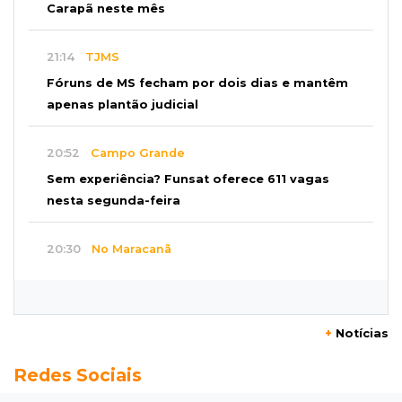
Carapã neste mês
21:14
TJMS
Fóruns de MS fecham por dois dias e mantêm
apenas plantão judicial
20:52
Campo Grande
Sem experiência? Funsat oferece 611 vagas
nesta segunda-feira
20:30
No Maracanã
Flamengo vence Vitória por 2 a 0 e encurta
distância para o líder
+
Notícias
20:13
Empregos
Redes Sociais
Seleções em MS têm salários de até R$ 8,2 mil;
veja oportunidades