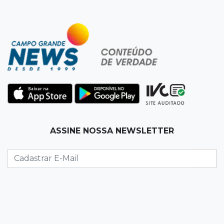
19:50
Jardim Itatiaia
Vigia é amarrado durante roubo de carro e
dois caminhões em pátio
19:35
Bragança Paulista
Corinthians vence Bragantino por 2 a 0 e sobe
para 7º no Brasileirão
19:12
Na Vila Belmiro
ASSINE NOSSA NEWSLETTER
Athletico vence Santos por 2 a 0 e mantém 3º
lugar no Brasileirão
18:51
Oportunidades
UEMS está com seleções para professores
com salários de até R$ 10,2 mil