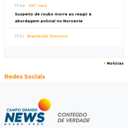
17:44
100º caso
Suspeito de roubo morre ao reagir à
abordagem policial no Noroeste
17:21
Brasileirão feminino
Palmeiras empata fora de casa e Bahia vence
com dois gols de Raquel
+
Notícias
17:06
Brasileirão
Redes Sociais
Grêmio vira sobre São Paulo com gol de falta
e deixa zona de rebaixamento
16:44
Rajadas de vento
Inmet faz alerta de vendaval e tempestade
com rajadas de até 60 km/h em MS