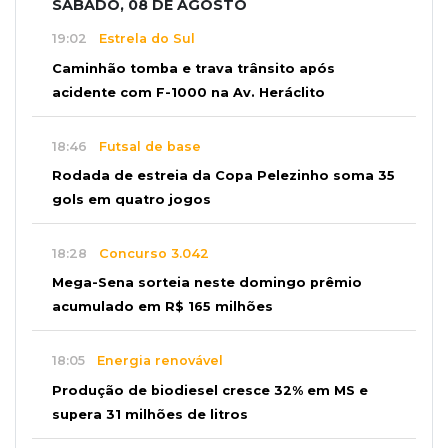
SÁBADO, 08 DE AGOSTO
19:02
Estrela do Sul
Caminhão tomba e trava trânsito após
acidente com F-1000 na Av. Heráclito
18:46
Futsal de base
Rodada de estreia da Copa Pelezinho soma 35
gols em quatro jogos
18:28
Concurso 3.042
Mega-Sena sorteia neste domingo prêmio
acumulado em R$ 165 milhões
18:05
Energia renovável
Produção de biodiesel cresce 32% em MS e
supera 31 milhões de litros