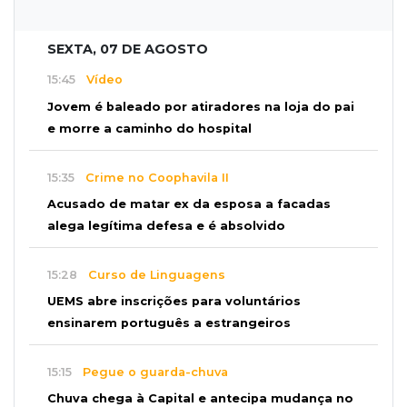
SEXTA, 07 DE AGOSTO
15:45
Vídeo
Jovem é baleado por atiradores na loja do pai
e morre a caminho do hospital
15:35
Crime no Coophavila II
Acusado de matar ex da esposa a facadas
alega legítima defesa e é absolvido
15:28
Curso de Linguagens
UEMS abre inscrições para voluntários
ensinarem português a estrangeiros
15:15
Pegue o guarda-chuva
Chuva chega à Capital e antecipa mudança no