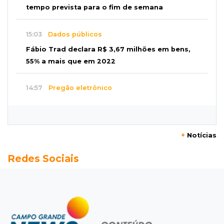
tempo prevista para o fim de semana
15:03
Dados públicos
Fábio Trad declara R$ 3,67 milhões em bens,
55% a mais que em 2022
14:57
Pregão eletrônico
Obra de R$ 3,1 milhões promete melhorar
estacionamento do Bioparque
+
Notícias
14:43
Final
Redes Sociais
Náutico e Comercial decidem título do
estadual sub-13 neste sábado
14:35
Reabertura
Biblioteca reabre quarta-feira com
programação cultural na Esplanada