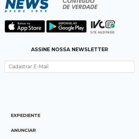
Ferroviária
14:27
Eleições 2026
Fábio Trad propõe revisão de incentivos
fiscais em plano de governo com 13 eixos
ASSINE NOSSA NEWSLETTER
14:14
Óbito a esclarecer
Sesau cria comissão para revisar todas as
mortes em unidades de saúde
14:03
Famoso nas redes sociais
Padre Mario Sartori é atração da 24ª Festa de
Nossa Senhora da Abadia
EXPEDIENTE
13:57
Internação compulsória
ANUNCIAR
Adolescente acusado de atear fogo em amigo