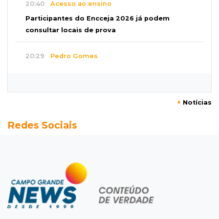
20:40
Acesso ao ensino
Participantes do Encceja 2026 já podem
consultar locais de prova
20:29
Pedro Gomes
Jovem morre baleado e suspeita envolve
disputa entre facções rivais
+
Notícias
20:01
Futebol feminino
Redes Sociais
Pantanal treina em Goiânia antes de jogo que
vale acesso inédito à Série A2
19:44
Campeonato Brasileiro
Remo busca empate com Atlético-MG e segue
na zona de rebaixamento
19:27
Caso Ayla