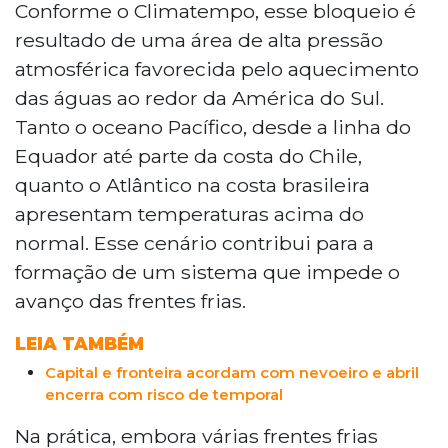
acima da média e redução das chuvas
Conforme o Climatempo, esse bloqueio é
em Mato Grosso do Sul. Um bloqueio
resultado de uma área de alta pressão
atmosférico impedirá a entrada de
atmosférica favorecida pelo aquecimento
massas de ar frio, mantendo o calor
das águas ao redor da América do Sul.
predominante no Centro-Oeste.
Tanto o oceano Pacífico, desde a linha do
Municípios como Campo Grande,
Corumbá e Coxim serão os mais afetados.
Equador até parte da costa do Chile,
A situação antecipa o período seco no
quanto o Atlântico na costa brasileira
estado, com impacto na umidade do ar,
apresentam temperaturas acima do
na agricultura e no risco de queimadas.
normal. Esse cenário contribui para a
formação de um sistema que impede o
avanço das frentes frias.
LEIA TAMBÉM
Capital e fronteira acordam com nevoeiro e abril
encerra com risco de temporal
Na prática, embora várias frentes frias