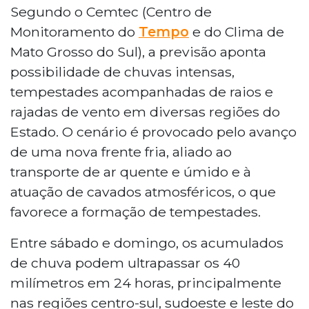
climática neste domingo, com previsão
Segundo o Cemtec (Centro de
de chuvas intensas, tempestades com
Monitoramento do
Tempo
e do Clima de
raios e rajadas de vento. Segundo o
Mato Grosso do Sul), a previsão aponta
CEMTEC, uma frente fria pode provocar
possibilidade de chuvas intensas,
acumulados acima de 40 mm em 24
tempestades acompanhadas de raios e
horas nas regiões centro-sul, sudoeste e
leste. Ventos entre 40 e 60 km/h são
rajadas de vento em diversas regiões do
esperados. A partir de segunda-feira,
Estado. O cenário é provocado pelo avanço
temperaturas podem cair para entre 7°C
de uma nova frente fria, aliado ao
e 10°C no sul do Estado.
transporte de ar quente e úmido e à
atuação de cavados atmosféricos, o que
favorece a formação de tempestades.
Entre sábado e domingo, os acumulados
de chuva podem ultrapassar os 40
milímetros em 24 horas, principalmente
nas regiões centro-sul, sudoeste e leste do