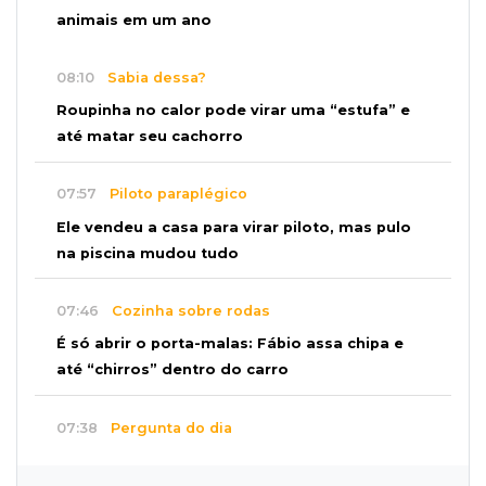
animais em um ano
08:10
Sabia dessa?
Roupinha no calor pode virar uma “estufa” e
até matar seu cachorro
07:57
Piloto paraplégico
Ele vendeu a casa para virar piloto, mas pulo
na piscina mudou tudo
07:46
Cozinha sobre rodas
É só abrir o porta-malas: Fábio assa chipa e
até “chirros” dentro do carro
07:38
Pergunta do dia
Praticar esportes juntos fortalece a relação
entre pai e filho?