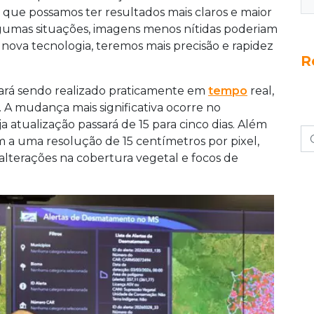
ora os 79 municípios de Mato Grosso do Sul e
ue possamos ter resultados mais claros e maior
 minutos, reduzindo em até 80% o tempo de
gumas situações, imagens menos nítidas poderiam
ão na localização de focos de incêndio.
 nova tecnologia, teremos mais precisão e rapidez
R
rá sendo realizado praticamente em
tempo
real,
. A mudança mais significativa ocorre no
ualização passará de 15 para cinco dias. Além
m a uma resolução de 15 centímetros por pixel,
 alterações na cobertura vegetal e focos de