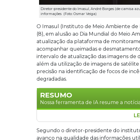
Diretor-presidente do Imasul, André Borges (de camisa az
informações (Foto: Osmar Veiga)
O Imasul (Instituto de Meio Ambiente de
(8), em alusão ao Dia Mundial do Meio Amb
atualização da plataforma de monitorame
acompanhar queimadas e desmatamentos n
intervalo de atualização das imagens de 
além da utilização de imagens de satélit
precisão na identificação de focos de incê
degradadas.
RESUMO
Nossa ferramenta de IA resume a notícia
LE
O Imasul lançou nesta segunda-feira a
monitoramento ambiental, reduzindo o
Segundo o diretor-presidente do institut
desmatamento de 15 para cinco dias e 
avanço na qualidade das informações utili