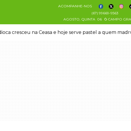
ACOMPANHE-NOS
(67) 99669-9563
AGOSTO, QUINTA
06
CAMPO GR
oca cresceu na Ceasa e hoje serve pastel a quem mad