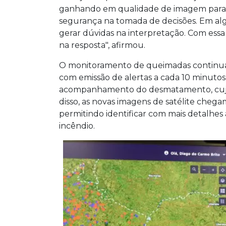
centímetros por pixel. O sistema monit
ganhando em qualidade de imagem para q
emite alertas de queimadas a cada 10
segurança na tomada de decisões. Em al
análises manuais e aumentando a precis
gerar dúvidas na interpretação. Com essa
na resposta", afirmou.
O monitoramento de queimadas continua
com emissão de alertas a cada 10 minutos
acompanhamento do desmatamento, cuja at
disso, as novas imagens de satélite chega
permitindo identificar com mais detalhes
incêndio.