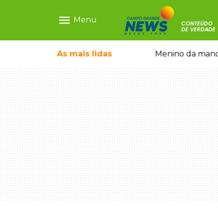
menu
Menu
 falso e prende pai e filho
As mais
lidas
Menino da mandi