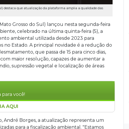
ul) destaca que atualização da plataforma amplia a qualidade das
 Mato Grosso do Sul) lançou nesta segunda-feira
iente, celebrado na última quinta-feira (5), a
nto ambiental utilizada desde 2023 para
o Estado. A principal novidade é a redução do
desmatamento, que passa de 15 para cinco dias,
e com maior resolução, capazes de aumentar a
ndio, supressão vegetal e localização de áreas
 para você!
IA AQUI
 atualização de sua plataforma de
 intervalo de atualização de imagens de
o, André Borges, a atualização representa um
adotando satélites com resolução de 15
zadas para a fiscalização ambiental. "Estamos