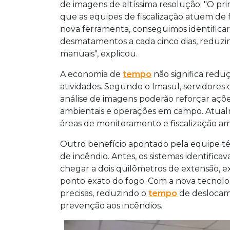
de imagens de altíssima resolução. "O pri
que as equipes de fiscalização atuem de 
nova ferramenta, conseguimos identifica
desmatamentos a cada cinco dias, reduz
manuais", explicou.
A economia de
tempo
não significa redu
atividades. Segundo o Imasul, servidores
análise de imagens poderão reforçar açõ
ambientais e operações em campo. Atualm
áreas de monitoramento e fiscalização am
Outro benefício apontado pela equipe téc
de incêndio. Antes, os sistemas identifi
chegar a dois quilômetros de extensão, ex
ponto exato do fogo. Com a nova tecnolo
precisas, reduzindo o
tempo
de deslocam
prevenção aos incêndios.