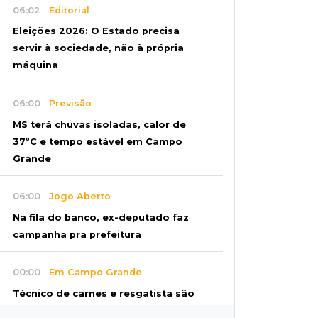
06:02
Editorial
Eleições 2026: O Estado precisa
servir à sociedade, não à própria
máquina
06:00
Previsão
MS terá chuvas isoladas, calor de
37ºC e tempo estável em Campo
Grande
06:00
Jogo Aberto
Na fila do banco, ex-deputado faz
campanha pra prefeitura
00:00
Em Campo Grande
Técnico de carnes e resgatista são
destaques entre vagas abertas nesta