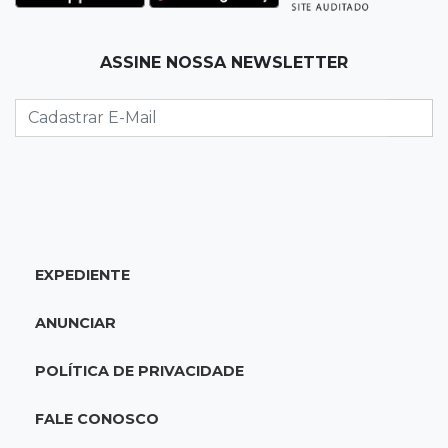
para 7º no Brasileirão
19:12
Na Vila Belmiro
ASSINE NOSSA NEWSLETTER
Athletico vence Santos por 2 a 0 e mantém 3º
lugar no Brasileirão
18:51
Oportunidades
UEMS está com seleções para professores
com salários de até R$ 10,2 mil
EXPEDIENTE
18:33
Em 2022
Homem que ajudou a sequestrar bebê matou
ANUNCIAR
adolescente atropelada no Amazonas
POLÍTICA DE PRIVACIDADE
18:15
Nubank Parque
Palmeiras e Inter ficam no 0 a 0 pela 22ª
FALE CONOSCO
rodada do Brasileirão