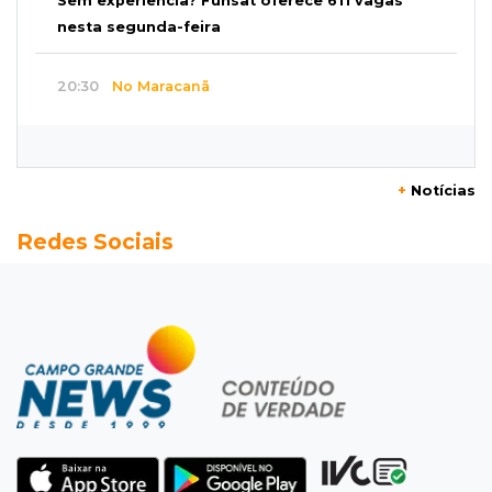
Sem experiência? Funsat oferece 611 vagas
nesta segunda-feira
20:30
No Maracanã
Flamengo vence Vitória por 2 a 0 e encurta
distância para o líder
+
Notícias
20:13
Empregos
Redes Sociais
Seleções em MS têm salários de até R$ 8,2 mil;
veja oportunidades
19:50
Jardim Itatiaia
Vigia é amarrado durante roubo de carro e
dois caminhões em pátio
19:35
Bragança Paulista
Corinthians vence Bragantino por 2 a 0 e sobe