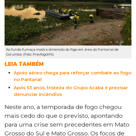
Ao fundo fumaça mostra dimensão do fogo em área do Pantanal de
Corumbá. (Foto: PrevfogoMS)
LEIA TAMBÉM
Apoio aéreo chega para reforçar combate ao fogo
no Pantanal
Após 53 anos, tristeza do Grupo Acaba é precisar
denunciar incêndios
Neste ano, a temporada de fogo chegou
mais cedo do que o previsto, apontando
para uma crise sem precedentes em Mato
Grosso do Sul e Mato Grosso. Os focos de