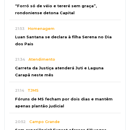
“Forró só de véio e tereré sem graça”,
rondoniense detona Capital
21:53
Homenagem
Luan Santana se declara à filha Serena no Dia
dos Pais
21:34
Atendimento
Carreta da Justiça atenderá Juti e Laguna
Carapã neste mês
21:14
TJMS
Fóruns de MS fecham por dois dias e mantêm
apenas plantão judicial
20:52
Campo Grande