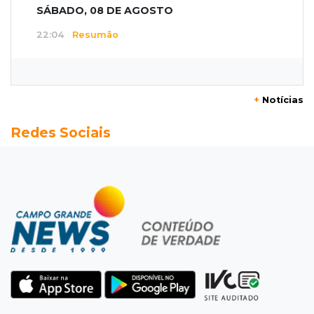
SÁBADO, 08 DE AGOSTO
22:04
Resumão
Fluminense segura Botafogo no clássico e
Coritiba bate a Chapecoense
+
Notícias
21:43
Futebol de MS
Redes Sociais
Estadual feminino define grupos e tabela para
disputa com seis equipes
21:25
Caarapó
Motociclista morre atropelado por caminhão
na MS-278
21:02
Futebol de base
Náutico segura empate com Comercial e
conquista o estadual sub-13