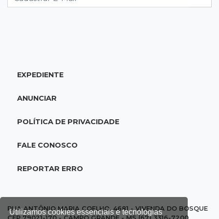
20:34
Sorte
Veja as dezenas de hoje na Dupla Sena,
Lotomania, Quina e mais
EXPEDIENTE
20:15
Pedro Juan Caballero
Fiscalização apreende remédios de farmácia
ANUNCIAR
ligada a laboratório ilegal
POLÍTICA DE PRIVACIDADE
19:56
São Gabriel do Oeste
Suspeitos de ocupar avião interceptado pela
FALE CONOSCO
FAB morrem em confronto
REPORTAR ERRO
19:37
Cotação
Dólar comercial cai 0,46% e encerra semana
cotado a R$ 5,08
RUA ANTÔNIO MARIA COELHO, 4681 - VIVENDA DO BOSQUE
Utilizamos cookies essenciais e tecnologias
CEP 79021-170 - CAMPO GRANDE - MS (67) 3316-7200