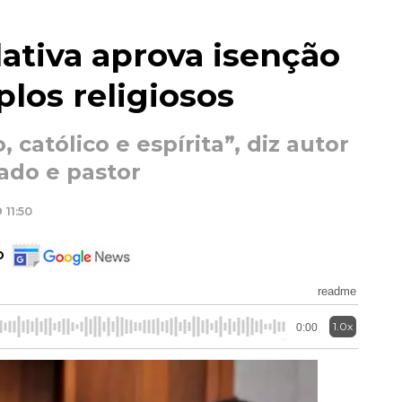
ativa aprova isenção
los religiosos
 católico e espírita”, diz autor
ado e pastor
 11:50
o
readme
1.0x
0:00