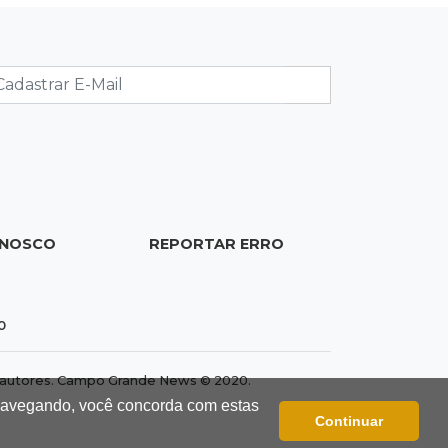
Produção de biodiesel cresce 32%
em MS e supera 31 milhões de litros
17:44
100º caso
Suspeito de roubo morre ao reagir à
abordagem policial no Noroeste
17:21
Brasileirão feminino
Palmeiras empata fora de casa e
ONOSCO
REPORTAR ERRO
Bahia vence com dois gols de Raquel
17:06
Brasileirão
0
Grêmio vira sobre São Paulo com gol
de falta e deixa zona de
dos autores. Campo Grande News © 2020.
rebaixamento
 navegando, você concorda com estas
Continuar
16:44
Rajadas de vento