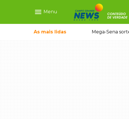
menu
Menu
o em sequestro de bebê na Capital
As mais
lidas
Mega-Sena sort