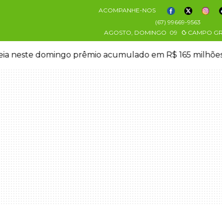
ACOMPANHE-NOS
(67) 99669-9563
AGOSTO, DOMINGO
09
CAMPO G
eia neste domingo prêmio acumulado em R$ 165 milhõe