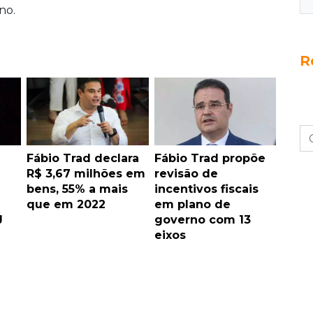
no.
R
1
Fábio Trad declara
Fábio Trad propõe
R$ 3,67 milhões em
revisão de
bens, 55% a mais
incentivos fiscais
que em 2022
em plano de
J
governo com 13
eixos