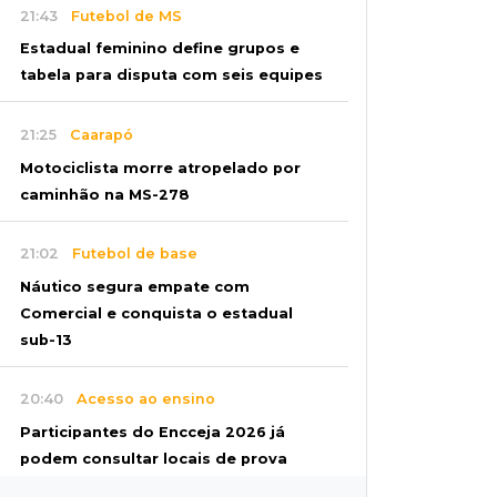
21:43
Futebol de MS
Estadual feminino define grupos e
tabela para disputa com seis equipes
21:25
Caarapó
Motociclista morre atropelado por
caminhão na MS-278
21:02
Futebol de base
Náutico segura empate com
Comercial e conquista o estadual
sub-13
20:40
Acesso ao ensino
Participantes do Encceja 2026 já
podem consultar locais de prova