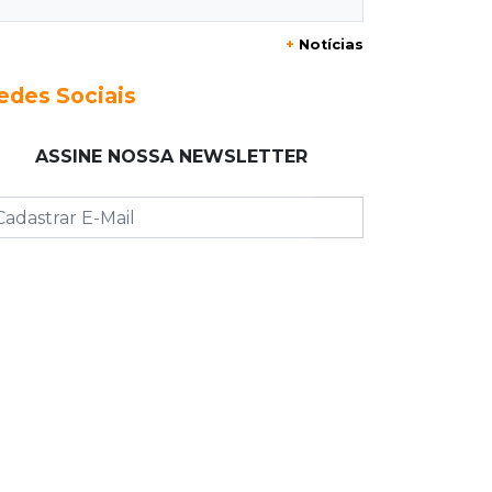
20:29
Pedro Gomes
+
Notícias
Jovem morre baleado e suspeita
envolve disputa entre facções rivais
edes Sociais
20:01
Futebol feminino
ASSINE NOSSA NEWSLETTER
Pantanal treina em Goiânia antes de
jogo que vale acesso inédito à Série
A2
19:44
Campeonato Brasileiro
Remo busca empate com Atlético-MG
e segue na zona de rebaixamento
19:27
Caso Ayla
Defesa diz que preso suspeito de
sequestro só emprestou casa a
conhecido