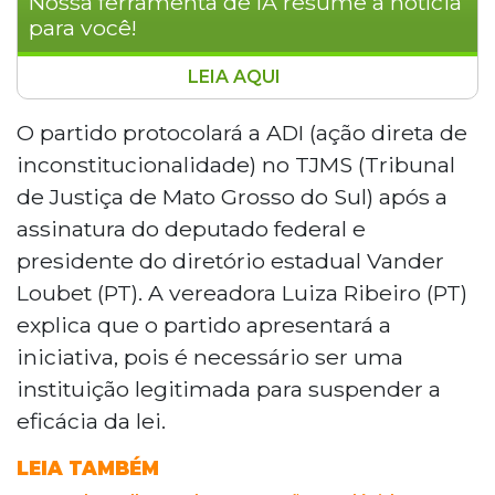
Nossa ferramenta de IA resume a notícia
para você!
LEIA AQUI
A bancada do PT na Câmara Municipal de
Campo Grande tenta derrubar a Lei
O partido protocolará a ADI (ação direta de
7.615/2026, que restringe o uso de
inconstitucionalidade) no TJMS (Tribunal
banheiros femininos por mulheres trans.
de Justiça de Mato Grosso do Sul) após a
Os vereadores protocolaram o Projeto de
assinatura do deputado federal e
Lei 12400/2026 e preparam uma Ação
presidente do diretório estadual Vander
Direta de Inconstitucionalidade no TJMS,
alegando violação à dignidade humana e
Loubet (PT). A vereadora Luiza Ribeiro (PT)
igualdade. Manifestantes protestaram
explica que o partido apresentará a
contra a lei, e uma notícia-crime por
iniciativa, pois é necessário ser uma
discriminação foi apresentada ao
instituição legitimada para suspender a
Ministério Público.
eficácia da lei.
LEIA TAMBÉM