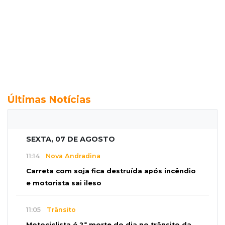
Últimas Notícias
SEXTA, 07 DE AGOSTO
11:14
Nova Andradina
Carreta com soja fica destruída após incêndio
e motorista sai ileso
11:05
Trânsito
Motociclista é 2ª morte do dia no trânsito da