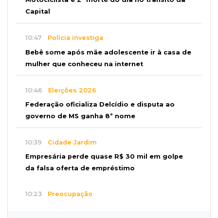
Capital
10:47
Polícia investiga
Bebê some após mãe adolescente ir à casa de
mulher que conheceu na internet
10:46
Eleições 2026
Federação oficializa Delcídio e disputa ao
governo de MS ganha 8º nome
10:39
Cidade Jardim
Empresária perde quase R$ 30 mil em golpe
da falsa oferta de empréstimo
10:23
Preocupação
Anvisa sobe alerta sobre testosterona sem