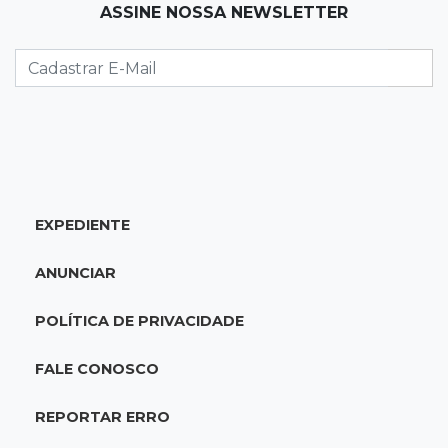
ASSINE NOSSA NEWSLETTER
Família pede justiça por eletricista morto por
motorista bêbado e sem CNH
17:01
Transferidos
Mandantes de mortes em guerra de facções
vão para presídio federal
17:00
Vila Sobrinho
EXPEDIENTE
Uno capota e Gol invade terreno em acidente
próximo à Praça do Papa
ANUNCIAR
16:52
De estimação
POLÍTICA DE PRIVACIDADE
Pet shop é recorrente na venda de cães "fake"
e até de animais doentes
FALE CONOSCO
16:47
Adoção especial
REPORTAR ERRO
Cachorrinho que perdeu um olho espera por