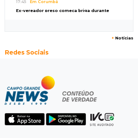
17:45
Em Corumbá
Ex-vereador preso começa briga durante
banho de sol e leva socos de detento
17:31
Dourados
+
Notícias
Vídeo mostra jovem sendo executado com
Redes Sociais
tiro na cabeça em loja do pai
17:24
Recursos
Governo libera R$ 433 mil a Deodápolis após
temporal de granizo causar estragos
17:17
Em investigação
Pai de bebê desaparecida vai à polícia e nega
ser membro de facção
17:12
"Meu irmão não volta mais"