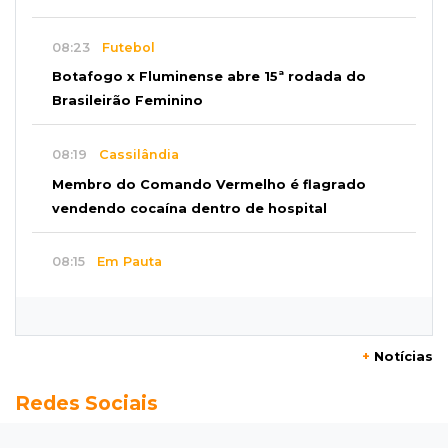
08:23
Futebol
Botafogo x Fluminense abre 15ª rodada do
Brasileirão Feminino
08:19
Cassilândia
Membro do Comando Vermelho é flagrado
vendendo cocaína dentro de hospital
08:15
Em Pauta
Jagunços, jacobinos e batalha política nas
ruas de Corumbá em 1897
+
Notícias
08:10
Artigos
Redes Sociais
O rebanho dos originais