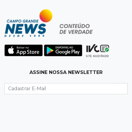
08:06
De MS para o mundo
Da pele para a tela, tatuadora de Campo
Grande expõe obras na Itália
08:00
Post Patrocinado
"Bota Fora" da Sofá Inbox reúne quatro
opções com 48% de desconto
07:58
Túnel do tempo
ASSINE NOSSA NEWSLETTER
Fonte gigante fez supermercado em 1973 virar
passeio campo-grandense
07:49
Copa Pelezinho
Torneio de futsal abre 34ª edição com quatro
jogos neste sábado
07:48
Pele Vermelha, Corona, Valley...