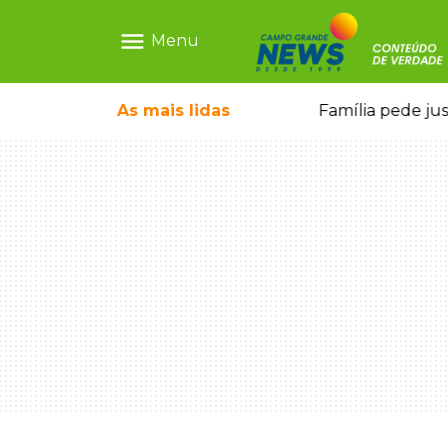
menu
Menu
o pai e morre a caminho do hospital
As mais
lidas
Família pede ju