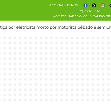
ACOMPANHE-NOS
(67) 99669-9563
AGOSTO, SÁBADO
08
CAMPO GR
stiça por eletricista morto por motorista bêbado e sem 