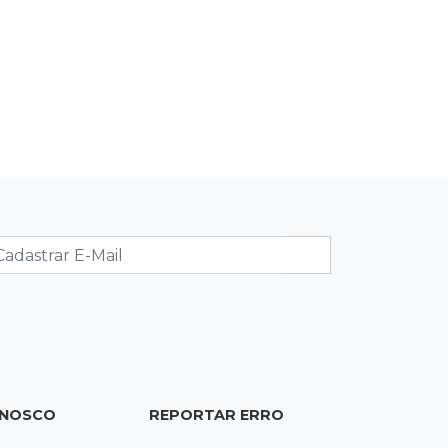
Vento forte aumenta medo de queda
de árvore sobre casas no Vilas Boas
22:38
Mensageiro
WhatsApp deixará de funcionar em
aparelhos antigos a partir de
setembro
22:19
Thiago Servo
Sertanejo desiste de ação de R$ 12
milhões por pagar pensão sem ser
pai
21:50
Balcão de empregos
Semana vai começar com 909 novas
oportunidades de trabalho em 114
ONOSCO
REPORTAR ERRO
funções