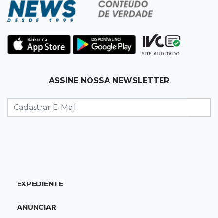
12:08
Decisão judicial
Justiça manda tirar canil e proíbe treino do
Choque ao lado de condomínio
11:56
Esquecidos
ASSINE NOSSA NEWSLETTER
Primeiro corpo do “cemitério de Nando”
nunca teve nome
11:48
Nova Alvorada do Sul
Vereadora é acusada de insinuar em vídeo
que prefeito agride mulheres
11:31
Paradeiro incerto
EXPEDIENTE
Mãe narra emboscada e diz ter sido amarrada
antes de bebê desaparecer
ANUNCIAR