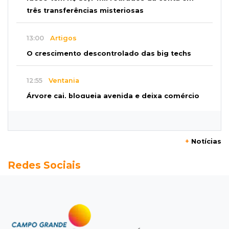
três transferências misteriosas
13:00
Artigos
O crescimento descontrolado das big techs
12:55
Ventania
Árvore cai, bloqueia avenida e deixa comércio
sem energia em Campo Grande
12:34
"Foi mal"
+
Notícias
Mulher em situação de rua coloca fogo em
Redes Sociais
terreno e causa incêndio no Santo Amaro
12:10
Direito
Inteligência Artificial avança na advocacia e
encurta tarefas administrativas