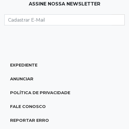
ASSINE NOSSA NEWSLETTER
Com ajuda da irmã, mãe transforma sonho
que tinha com a filha em loja
08:15
Estudo
Município de MS perde 58 mil hectares e R$ 12
milhões por mês com silvicultura
08:03
Amambai
EXPEDIENTE
Rapaz de 23 anos morre ao bater o carro em
poste de energia elétrica
ANUNCIAR
07:54
Ruas bloqueadas
POLÍTICA DE PRIVACIDADE
Campo Grande tem quatro interdições no
trânsito neste domingo
FALE CONOSCO
07:45
Dia dos Pais
REPORTAR ERRO
Qual conselho do seu pai você não ouviu e