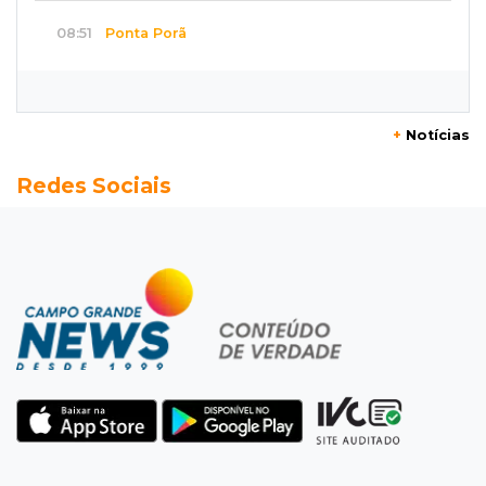
08:51
Ponta Porã
Discussão termina com homem morto a socos
por ex-companheiro de amiga
+
Notícias
08:45
De madrugada
Redes Sociais
Após briga, casa pega fogo duas vezes em
condomínio do Nova Lima
08:37
Agendão de partidas
Rodada do Brasileirão tem 6 jogos neste
domingo de Dia dos Pais
08:30
Em Pauta
O enorme peso dos genes na obesidade
08:26
O que ficou de quem partiu