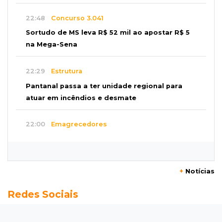
22:48
Concurso 3.041
Sortudo de MS leva R$ 52 mil ao apostar R$ 5
na Mega-Sena
22:29
Estrutura
Pantanal passa a ter unidade regional para
atuar em incêndios e desmate
22:00
Emagrecedores
MS lidera procura digital por canetas
paraguaias sem registro
+
Notícias
21:41
Nova Alvorada do Sul
Redes Sociais
Granizo danifica telhados e plantações
durante temporal no interior