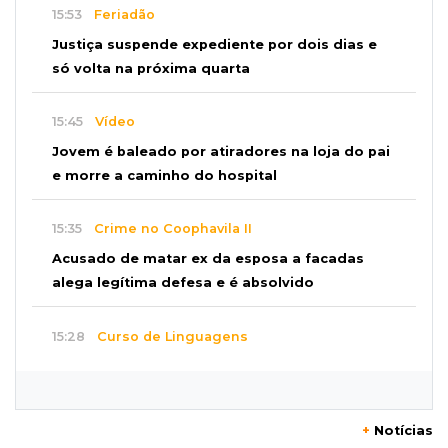
15:53
Feriadão
Justiça suspende expediente por dois dias e
só volta na próxima quarta
15:45
Vídeo
Jovem é baleado por atiradores na loja do pai
e morre a caminho do hospital
15:35
Crime no Coophavila II
Acusado de matar ex da esposa a facadas
alega legítima defesa e é absolvido
15:28
Curso de Linguagens
UEMS abre inscrições para voluntários
ensinarem português a estrangeiros
+
Notícias
15:15
Pegue o guarda-chuva