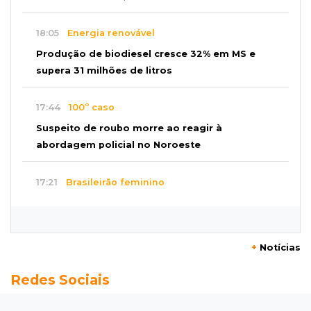
18:05
Energia renovável
Produção de biodiesel cresce 32% em MS e
supera 31 milhões de litros
17:44
100º caso
Suspeito de roubo morre ao reagir à
abordagem policial no Noroeste
17:21
Brasileirão feminino
Palmeiras empata fora de casa e Bahia vence
com dois gols de Raquel
+
Notícias
17:06
Brasileirão
Redes Sociais
Grêmio vira sobre São Paulo com gol de falta
e deixa zona de rebaixamento