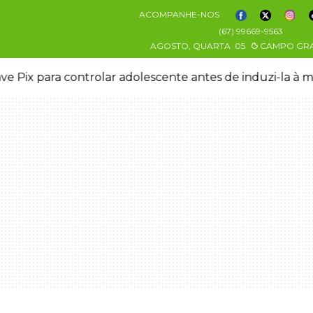
ACOMPANHE-NOS
(67) 99669-9563
AGOSTO, QUARTA
05
CAMPO GR
ve Pix para controlar adolescente antes de induzi-la à 