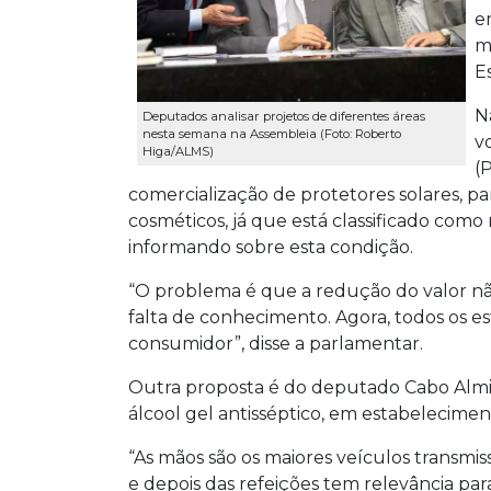
e
m
E
N
Deputados analisar projetos de diferentes áreas
nesta semana na Assembleia (Foto: Roberto
v
Higa/ALMS)
(
comercialização de protetores solares, p
cosméticos, já que está classificado com
informando sobre esta condição.
“O problema é que a redução do valor nã
falta de conhecimento. Agora, todos os 
consumidor”, disse a parlamentar.
Outra proposta é do deputado Cabo Almi 
álcool gel antisséptico, em estabelecime
“As mãos são os maiores veículos transmi
e depois das refeições tem relevância para