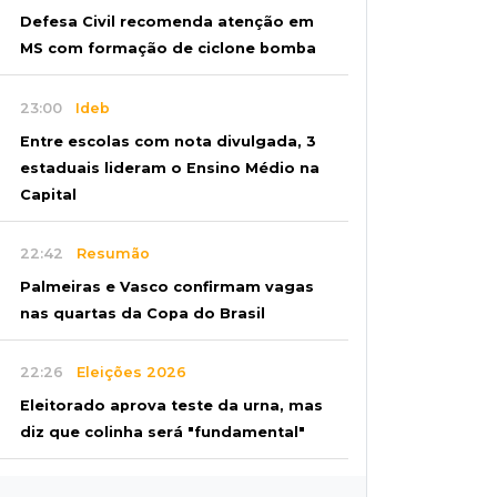
Defesa Civil recomenda atenção em
MS com formação de ciclone bomba
23:00
Ideb
Entre escolas com nota divulgada, 3
estaduais lideram o Ensino Médio na
Capital
22:42
Resumão
Palmeiras e Vasco confirmam vagas
nas quartas da Copa do Brasil
22:26
Eleições 2026
Eleitorado aprova teste da urna, mas
diz que colinha será "fundamental"
22:05
Sidrolândia