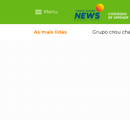
menu
Menu
icape deixou 4 mortos e 8 feridos
As mais
lidas
Grupo criou cha