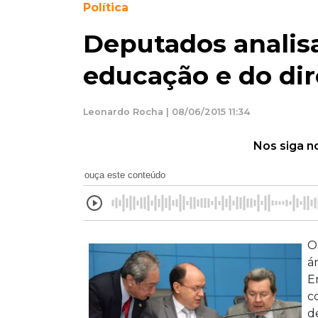
Política
Deputados analis
educação e do di
Leonardo Rocha | 08/06/2015 11:34
Nos siga n
ouça este conteúdo
O
á
En
c
d