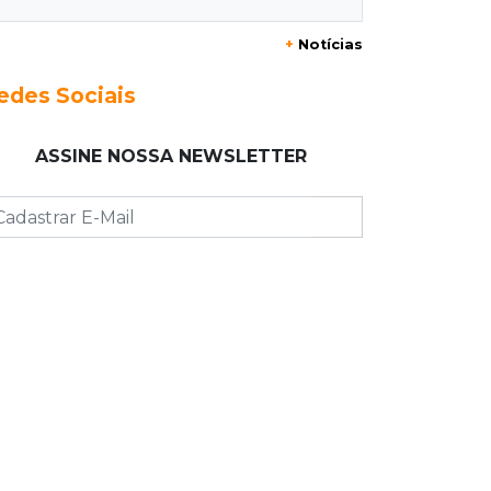
Briga termina com homem de 35
+
Notícias
anos assassinado a facadas
edes Sociais
21:40
Ideb
Escolas municipais lideram notas do
ASSINE NOSSA NEWSLETTER
Ensino Fundamental em Campo
Grande
21:28
Futebol
Grêmio e Cruzeiro vencem em casa e
avançam às quartas da Copa do
Brasil
21:04
Eleições 2026
Convenção oficializa Catan como
candidato do Novo ao governo de
MS