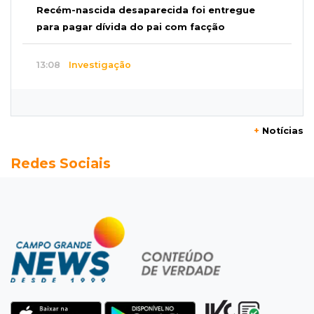
Recém-nascida desaparecida foi entregue
para pagar dívida do pai com facção
13:08
Investigação
Filha denuncia coronel da reserva da PM por
estupros desde a infância
+
Notícias
13:00
Artigos
Redes Sociais
Profissionais da Educação: aqueles que fazem
da escola um lugar de transformação
12:54
Combustíveis
Venda de diesel em MS bate recorde no
primeiro semestre de 2026
12:41
Podcast
Jovem em Unei custa mais que mensalidade