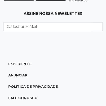
Após brilhar na Copa LNF, goleiro do
Juventude AG vai para futsal de Portugal
ASSINE NOSSA NEWSLETTER
10:13
TV News
Morte no trânsito e casamento de bisavó são
destaques da semana
10:05
19 viagens num dia
Fraude com cartão “torra” R$ 81 mil em
comida e transporte
EXPEDIENTE
09:53
Resultado da enquete
ANUNCIAR
Punição de agressores de mulheres precisar
ser mais severa para 52% dos leitores
POLÍTICA DE PRIVACIDADE
09:47
Automóvel roubado
FALE CONOSCO
Carro atravessa avenida, destrói garagem e é