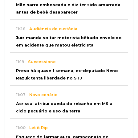
Mãe narra emboscada e diz ter sido amarrada
antes de bebê desaparecer
11:28
Audiência de custódia
Juiz manda soltar motorista bêbado envolvido
em acidente que matou eletricista
11:19
Successione
Preso há quase 1 semana, ex-deputado Neno
Razuk tenta liberdade no STJ
11:07
Novo cenário
Acrissul atribui queda do rebanho em MS a
ciclo pecuário e uso da terra
11:00
Let it Rip
Esquece de farmar aura, campeonato de