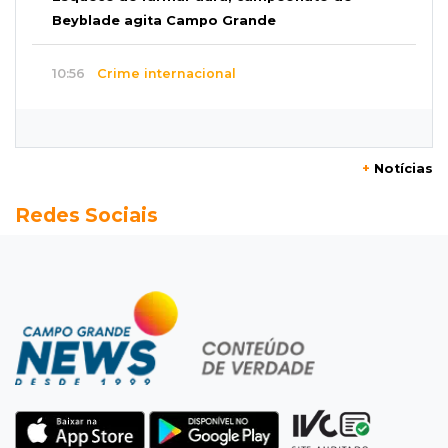
Beyblade agita Campo Grande
10:56
Crime internacional
Boliviano morto pelo Bope era figura de alto
escalão do tráfico de cocaína
+
Notícias
10:45
Economia verde
Redes Sociais
MS já tem projetos em mercado de carbono
que pode movimentar R$ 2,36 bilhões
10:33
Licenciamento ambiental
Governador quer que Imasul assuma
licenciamento de rodovias da Rota da
Celulose
10:25
Dourados