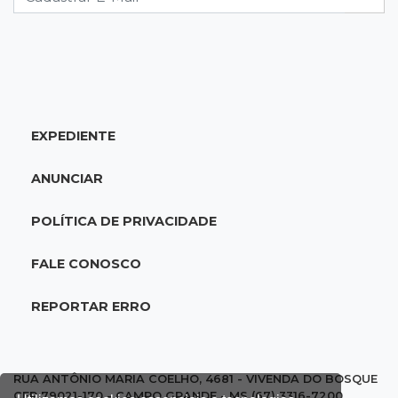
15:07
Bairro Universitário
Suspeito de participar de sequestro de bebê é
preso
EXPEDIENTE
14:44
Celebração interativa
Quiz sobre história de Cassilândia marca festa
ANUNCIAR
de 72 anos em praça no Centro
POLÍTICA DE PRIVACIDADE
14:28
Preservação
Ladário abre consulta para criação do Parque
FALE CONOSCO
Natural Pérola do Pantanal
REPORTAR ERRO
13:52
Corumbá
Pantaneiro que salvou fazenda com diques
vira personagem de livro
RUA ANTÔNIO MARIA COELHO, 4681 - VIVENDA DO BOSQUE
CEP 79021-170 - CAMPO GRANDE - MS (67) 3316-7200