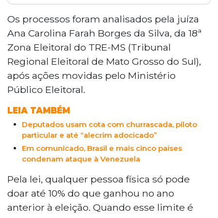
A Justiça Eleitoral de Dourados aplicou
multas a doadores que excederam o
Os processos foram analisados pela juíza
limite legal de contribuições para
Ana Carolina Farah Borges da Silva, da 18ª
campanhas de vereadores nas eleições
Zona Eleitoral do TRE-MS (Tribunal
de 2024. A juíza Ana Carolina Farah
Regional Eleitoral de Mato Grosso do Sul),
Borges da Silva, da 18ª Zona Eleitoral do
após ações movidas pelo Ministério
TRE-MS, analisou quatro casos após
ações do Ministério Público Eleitoral. Três
Público Eleitoral.
doadores que colaboraram com a Justiça
LEIA TAMBÉM
receberam multas de 50% sobre o valor
excedente, variando entre R$ 67,10 e R$
Deputados usam cota com churrascada, piloto
1.697,23. Um quarto doador, que
particular e até “alecrim adocicado”
apresentou documentação tardiamente,
Em comunicado, Brasil e mais cinco países
foi multado em 100% do valor excedido,
condenam ataque à Venezuela
totalizando R$ 436,01. Todos tiveram
Pela lei, qualquer pessoa física só pode
anotações em seus cadastros eleitorais.
doar até 10% do que ganhou no ano
anterior à eleição. Quando esse limite é