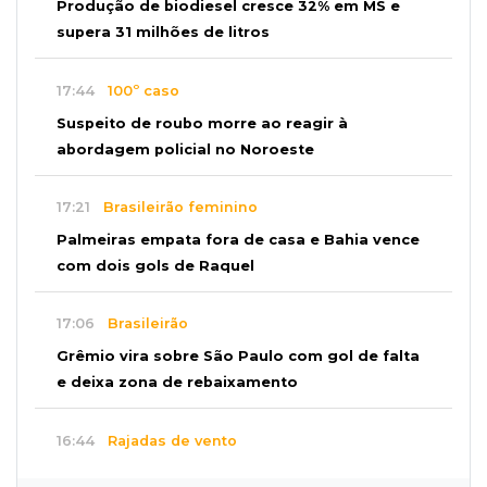
Produção de biodiesel cresce 32% em MS e
supera 31 milhões de litros
17:44
100º caso
Suspeito de roubo morre ao reagir à
abordagem policial no Noroeste
17:21
Brasileirão feminino
Palmeiras empata fora de casa e Bahia vence
com dois gols de Raquel
17:06
Brasileirão
Grêmio vira sobre São Paulo com gol de falta
e deixa zona de rebaixamento
16:44
Rajadas de vento
Inmet faz alerta de vendaval e tempestade