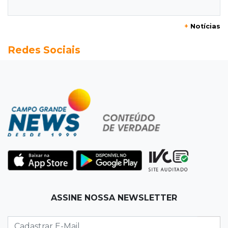
com rajadas de até 60 km/h em MS
+
Notícias
16:25
Rede de água
Redes Sociais
Juiz obriga condomínio da Capital a fazer
ligação de água na rede pública
16:07
Mercado aquecido
Há vagas: obras da UFN3 mantêm ciclo de
contratações em Três Lagoas
15:47
Comportamento
Odilon Wagner se encanta em visita ao
Bioparque Pantanal: “deslumbrante”
15:25
Zona rural
ASSINE NOSSA NEWSLETTER
Visitante encontra túmulo violado e ossos
expostos no Cemitério Três Barras