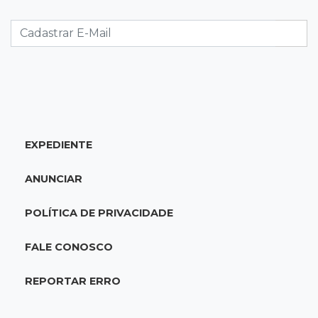
Suspeitos de ocupar avião interceptado pela
FAB morrem em confronto
19:37
Cotação
Dólar comercial cai 0,46% e encerra semana
cotado a R$ 5,08
EXPEDIENTE
19:18
95º caso
Foragido que se passava por pastor morre
ANUNCIAR
após reagir à abordagem policial
POLÍTICA DE PRIVACIDADE
18:51
Certidão
Em MS, uma criança é registrada sem o nome
FALE CONOSCO
do pai a cada 2h
REPORTAR ERRO
18:36
Decisão
Pantanal viaja para Goiás em busca de acesso