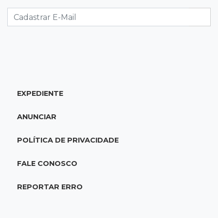
Foragido por roubo morre baleado em
confronto com policiais militares
20:25
Sorte
Veja as dezenas de hoje na Mega-Sena, Quina,
Timemania e mais
EXPEDIENTE
20:06
Balcão de empregos
Semana termina com 913 vagas de trabalho
ANUNCIAR
abertas em 114 funções
POLÍTICA DE PRIVACIDADE
19:47
Festival do Sobá
Em visita à Feira Central, Riedel volta a
FALE CONOSCO
prometer apoio para revitalização
REPORTAR ERRO
19:28
Contravenção penal
STF suspende julgamento que pode definir