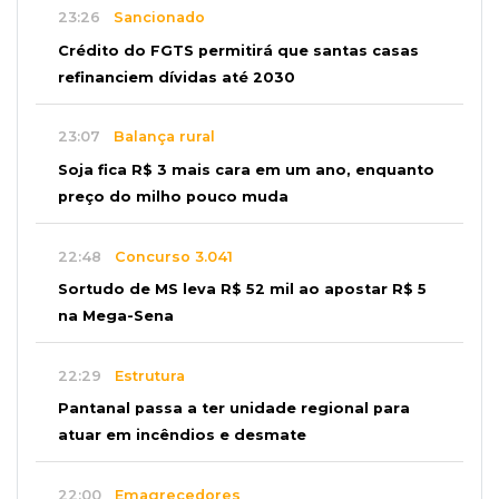
23:26
Sancionado
Crédito do FGTS permitirá que santas casas
refinanciem dívidas até 2030
23:07
Balança rural
Soja fica R$ 3 mais cara em um ano, enquanto
preço do milho pouco muda
22:48
Concurso 3.041
Sortudo de MS leva R$ 52 mil ao apostar R$ 5
na Mega-Sena
22:29
Estrutura
Pantanal passa a ter unidade regional para
atuar em incêndios e desmate
22:00
Emagrecedores