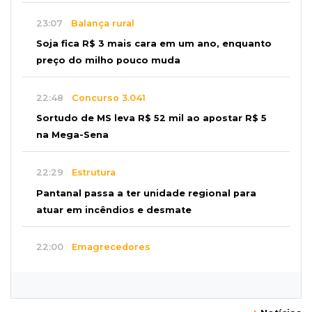
23:07
Balança rural
Soja fica R$ 3 mais cara em um ano, enquanto
preço do milho pouco muda
22:48
Concurso 3.041
Sortudo de MS leva R$ 52 mil ao apostar R$ 5
na Mega-Sena
22:29
Estrutura
Pantanal passa a ter unidade regional para
atuar em incêndios e desmate
22:00
Emagrecedores
MS lidera procura digital por canetas
paraguaias sem registro