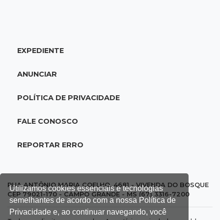
Veja as dezenas de hoje na Mega-Sena, Quina,
Timemania e mais
EXPEDIENTE
20:06
Balcão de empregos
Semana termina com 913 vagas de trabalho
ANUNCIAR
abertas em 114 funções
POLÍTICA DE PRIVACIDADE
19:47
Festival do Sobá
Em visita à Feira Central, Riedel volta a
FALE CONOSCO
prometer apoio para revitalização
REPORTAR ERRO
19:28
Contravenção penal
STF suspende julgamento que pode definir
futuro do jogo do bicho no País
RUA ANTÔNIO MARIA COELHO, 4681 - VIVENDA DO BOSQUE
Utilizamos cookies essenciais e tecnologias
CEP 79021-170 - CAMPO GRANDE - MS (67) 3316-7200
semelhantes de acordo com a nossa Política de
19:09
Cotação
Privacidade e, ao continuar navegando, você