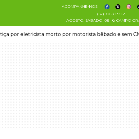
ACOMPANHE-NOS
(67) 99669-9563
AGOSTO, SÁBADO
08
CAMPO GR
stiça por eletricista morto por motorista bêbado e sem 