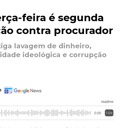
rça-feira é segunda
ção contra procurador
iga lavagem de dinheiro,
sidade ideológica e corrupção
o
readme
1.0x
0:00