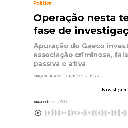
Política
Operação nesta te
fase de investiga
Apuração do Gaeco invest
associação criminosa, fal
passiva e ativa
Mayara Bueno | 20/09/2016 09:25
Nos siga n
ouça este conteúdo