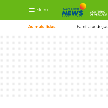
menu
Menu
o pai e morre a caminho do hospital
As mais
lidas
Família pede ju