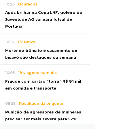
10:25
Dourados
Após brilhar na Copa LNF, goleiro do
Juventude AG vai para futsal de
Portugal
10:13
TV News
Morte no trânsito e casamento de
bisavó são destaques da semana
10:05
19 viagens num dia
Fraude com cartão “torra” R$ 81 mil
em comida e transporte
09:53
Resultado da enquete
Punição de agressores de mulheres
precisar ser mais severa para 52%
dos leitores