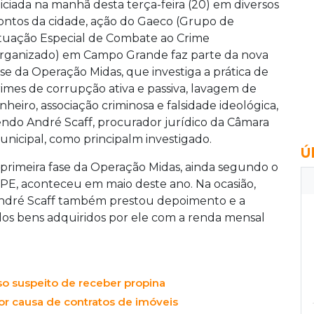
niciada na manhã desta terça-feira (20) em diversos
ontos da cidade, ação do Gaeco (Grupo de
tuação Especial de Combate ao Crime
rganizado) em Campo Grande faz parte da nova
ase da Operação Midas, que investiga a prática de
rimes de corrupção ativa e passiva, lavagem de
inheiro, associação criminosa e falsidade ideológica,
endo André Scaff, procurador jurídico da Câmara
unicipal, como principalm investigado.
Ú
 primeira fase da Operação Midas, ainda segundo o
PE, aconteceu em maio deste ano. Na ocasião,
ndré Scaff também prestou depoimento e a
dos bens adquiridos por ele com a renda mensal
so suspeito de receber propina
por causa de contratos de imóveis