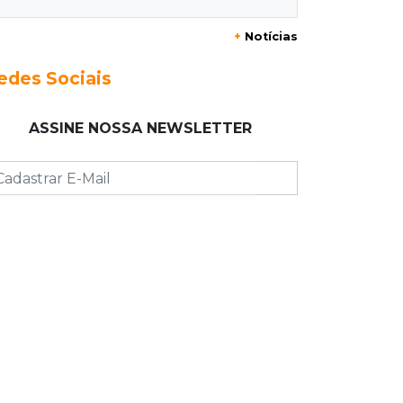
+
Notícias
09:47
Automóvel roubado
Carro atravessa avenida, destrói
edes Sociais
garagem e é abandonado após
acidente
ASSINE NOSSA NEWSLETTER
09:34
3ª morte em 24 horas
Pedestre morre atropelado durante
a madrugada no Monte Castelo
09:24
Em Alagoas
Atletas de MS intensificam
preparação para disputa do
Brasileiro de Kung Fu
09:17
Jardim Manaíra
Idoso em bicicleta é atropelado por