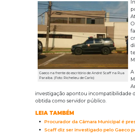
I
p
A
O
f
c
d
t
M
A
Gaeco na frente do escritório de André Scaff na Rua
Paraíba. (Foto: Richelieu de Carlo)
M
A
investigação apontou incompatibilidade 
obtida como servidor público.
LEIA TAMBÉM
Procurador da Câmara Municipal é pre
Scaff diz ser investigado pelo Gaeco 