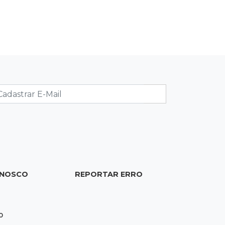
10:53
Tentativa de feminicídio
"Ele pegou a motosserra para me
matar", afirma vítima durante júri do
ex
10:42
Tema complexo
Prefeitura retira projeto sobre leis
tributárias que travou pauta na
Câmara
10:30
Multado
Justiça cobra R$ 250 mil de ex-
prefeito de Corumbá por nepotismo
ONOSCO
REPORTAR ERRO
10:27
A partir de R$ 5
Feira de louças abre com fila e peças
0
que fazem sucesso no TikTok