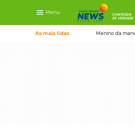
menu
Menu
ntre crianças brasileiras
As mais
lidas
Menino da mandi