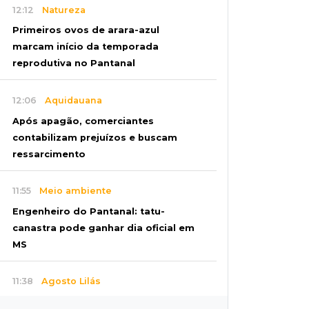
12:12
Natureza
Primeiros ovos de arara-azul
marcam início da temporada
reprodutiva no Pantanal
12:06
Aquidauana
Após apagão, comerciantes
contabilizam prejuízos e buscam
ressarcimento
11:55
Meio ambiente
Engenheiro do Pantanal: tatu-
canastra pode ganhar dia oficial em
MS
11:38
Agosto Lilás
Dupla troca a 'sofrência' por alerta