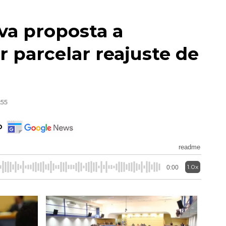
ova proposta a
r parcelar reajuste de
:55
o
readme
1.0x
0:00