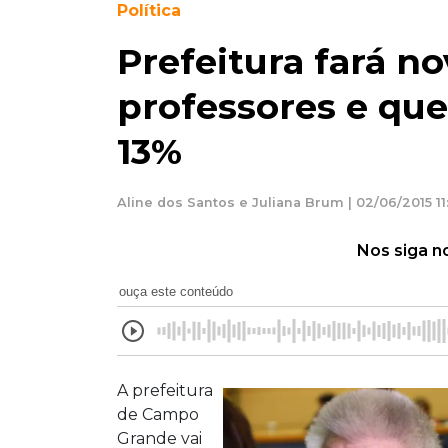
Política
Prefeitura fará n
professores e que
13%
Aline dos Santos e Juliana Brum | 02/06/2015 11
Nos siga n
ouça este conteúdo
A prefeitura
de Campo
Grande vai