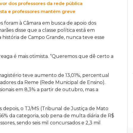
avor dos professores da rede pública
osta e professores mantém greve
tes foram à Câmara em busca de apoio dos
arães disse que a classe política está em
a história de Campo Grande, nunca teve esse
reaga é mais otimista. “Queremos que dê certo a
 magistério teve aumento de 13,01%, percentual
cadores da Reme (Rede Municipal de Ensino).
ssionais em 8,3% a partir de outubro, mas a
 depois, o TJ/MS (Tribunal de Justiça de Mato
6% da categoria, sob pena de multa diária de R$
ssores, sendo seis mil concursados e 2,3 mil