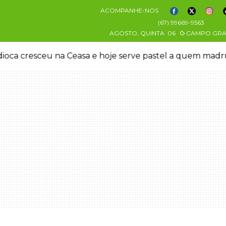
ACOMPANHE-NOS
(67) 99669-9563
AGOSTO, QUINTA
06
CAMPO GR
oca cresceu na Ceasa e hoje serve pastel a quem mad