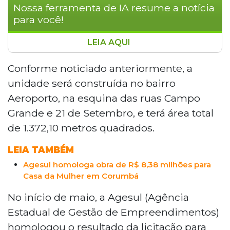
Nossa ferramenta de IA resume a notícia
para você!
LEIA AQUI
O governador Eduardo Riedel assina
neste sábado a autorização para obras da
Conforme noticiado anteriormente, a
Casa da Mulher Brasileira em Corumbá,
unidade será construída no bairro
com custo de R$ 8,3 milhões. A unidade
Aeroporto, na esquina das ruas Campo
reunirá delegacia, Tribunal de Justiça,
Grande e 21 de Setembro, e terá área total
Ministério Público, Defensoria Pública e
de 1.372,10 metros quadrados.
atendimento psicossocial. Riedel também
autorizará obras de infraestrutura na
LEIA TAMBÉM
cidade, além de compromissos em
Jardim e Bodoquena, onde entregará
Agesul homologa obra de R$ 8,38 milhões para
Casa da Mulher em Corumbá
ampliação de esgoto e assina autorização
para 58 lotes urbanizados.
No início de maio, a Agesul (Agência
Estadual de Gestão de Empreendimentos)
homologou o resultado da licitação para