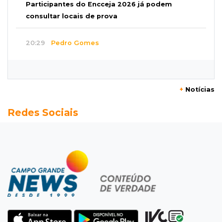
Participantes do Encceja 2026 já podem
consultar locais de prova
20:29
Pedro Gomes
Jovem morre baleado e suspeita envolve
disputa entre facções rivais
+
Notícias
20:01
Futebol feminino
Redes Sociais
Pantanal treina em Goiânia antes de jogo que
vale acesso inédito à Série A2
19:44
Campeonato Brasileiro
Remo busca empate com Atlético-MG e segue
na zona de rebaixamento
19:27
Caso Ayla
Defesa diz que preso suspeito de sequestro