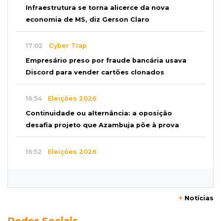
Infraestrutura se torna alicerce da nova
economia de MS, diz Gerson Claro
17:02
Cyber Trap
Empresário preso por fraude bancária usava
Discord para vender cartões clonados
16:54
Eleições 2026
Continuidade ou alternância: a oposição
desafia projeto que Azambuja põe à prova
16:52
Eleições 2026
Azambuja e a engenharia de um projeto para
permanecer no poder
+
Notícias
16:50
Asfalto novinho
Com máquinas nas ruas, Vila Nogueira e