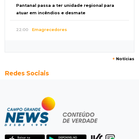
Pantanal passa a ter unidade regional para
atuar em incêndios e desmate
22:00
Emagrecedores
MS lidera procura digital por canetas
paraguaias sem registro
+
Notícias
21:41
Nova Alvorada do Sul
Redes Sociais
Granizo danifica telhados e plantações
durante temporal no interior
21:22
Agregado
Inter perde para o Corinthians mas avança às
quartas da Copa do Brasil
21:03
Futebol
Vitória goleia Athletico-PR por 4 a 0 e avança