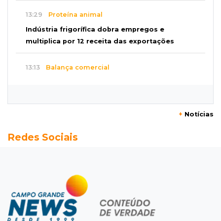
13:29
Proteína animal
Indústria frigorífica dobra empregos e
multiplica por 12 receita das exportações
13:13
Balança comercial
Exportações de Campo Grande batem
recorde, o maior superávit em 29 anos
+
Notícias
13:06
Adolescente apreendido
Redes Sociais
Menino de 11 anos queimado pode precisar de
hemodiálise; "só os pés escaparam"
12:57
17 votos
Câmara derruba veto e garante consulta
simplificada a salários de servidores