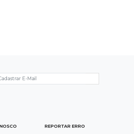
20:34
Sorte
Veja as dezenas de hoje na Dupla
Sena, Lotomania, Quina e mais
20:15
Pedro Juan Caballero
Fiscalização apreende remédios de
farmácia ligada a laboratório ilegal
19:56
São Gabriel do Oeste
Suspeitos de ocupar avião
interceptado pela FAB morrem em
confronto
19:37
Cotação
Dólar comercial cai 0,46% e encerra
semana cotado a R$ 5,08
ONOSCO
REPORTAR ERRO