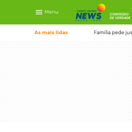
menu
Menu
o pai e morre a caminho do hospital
As mais
lidas
Família pede ju