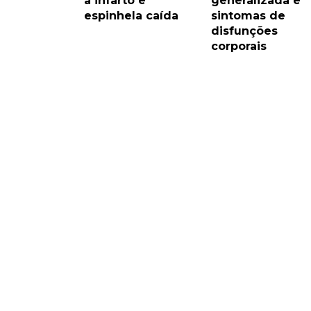
a infarto e
generalizada e
espinhela caída
sintomas de
disfunções
corporais