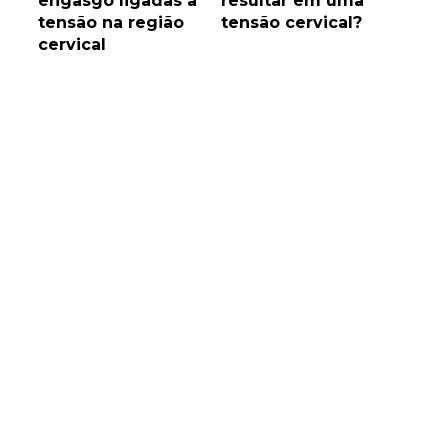
engasgo ligadas a
resultar em uma
tensão na região
tensão cervical?
cervical