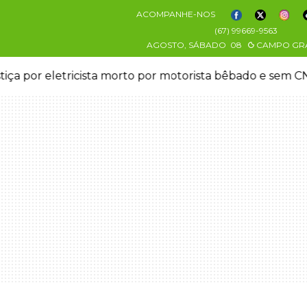
ACOMPANHE-NOS
(67) 99669-9563
AGOSTO, SÁBADO
08
CAMPO GR
stiça por eletricista morto por motorista bêbado e sem 