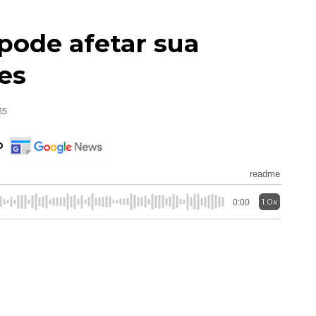
pode afetar sua
es
35
o
readme
1.0x
0:00