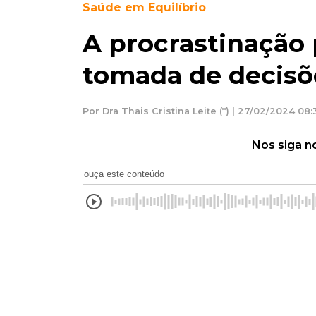
Saúde em Equilíbrio
A procrastinação 
tomada de decisõ
Por Dra Thais Cristina Leite (*) | 27/02/2024 08:
Nos siga n
ouça este conteúdo