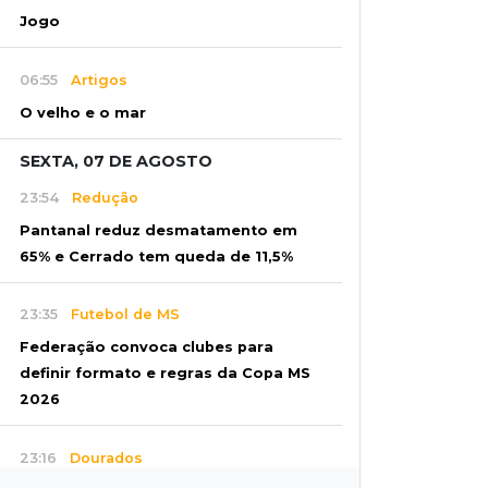
Jogo
06:55
Artigos
O velho e o mar
SEXTA, 07 DE AGOSTO
23:54
Redução
Pantanal reduz desmatamento em
65% e Cerrado tem queda de 11,5%
23:35
Futebol de MS
Federação convoca clubes para
definir formato e regras da Copa MS
2026
23:16
Dourados