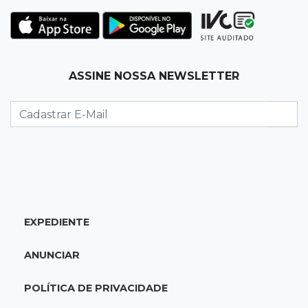
22:00
Emagrecedores
MS lidera procura digital por canetas
paraguaias sem registro
ASSINE NOSSA NEWSLETTER
21:41
Nova Alvorada do Sul
Granizo danifica telhados e plantações
durante temporal no interior
21:22
Agregado
Inter perde para o Corinthians mas avança às
quartas da Copa do Brasil
EXPEDIENTE
21:03
Futebol
ANUNCIAR
Vitória goleia Athletico-PR por 4 a 0 e avança
às quartas da Copa do Brasil
POLÍTICA DE PRIVACIDADE