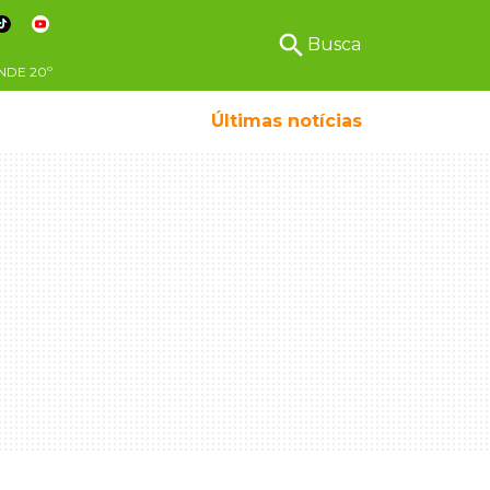
search
Busca
NDE
20º
Últimas notícias