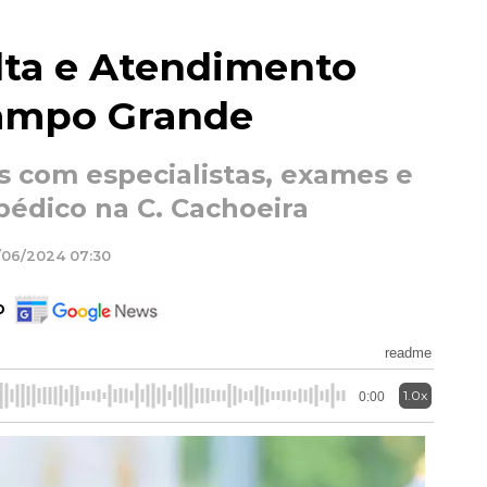
lta e Atendimento
ampo Grande
s com especialistas, exames e
édico na C. Cachoeira
/06/2024 07:30
o
readme
1.0x
0:00