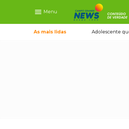
menu
Menu
icleta em caminhão estacionado
As mais
lidas
Adolescente que