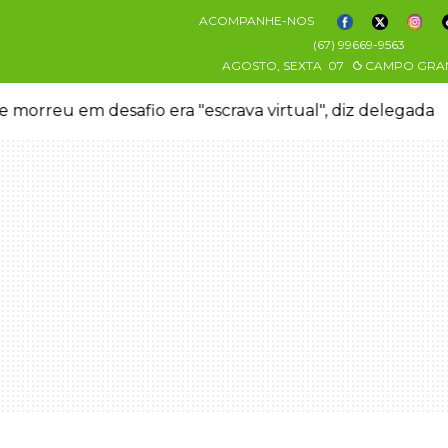
ACOMPANHE-NOS
(67) 99669-9563
AGOSTO, SEXTA
07
CAMPO GRA
 morreu em desafio era "escrava virtual", diz delegada