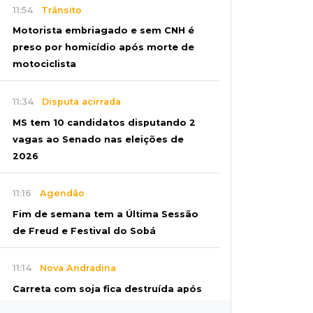
11:54
Trânsito
Motorista embriagado e sem CNH é
preso por homicídio após morte de
motociclista
11:34
Disputa acirrada
MS tem 10 candidatos disputando 2
vagas ao Senado nas eleições de
2026
11:16
Agendão
Fim de semana tem a Última Sessão
de Freud e Festival do Sobá
11:14
Nova Andradina
Carreta com soja fica destruída após
incêndio e motorista sai ileso