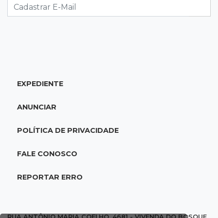
Sesau cria comissão para revisar todas as
mortes em unidades de saúde
14:03
Famoso nas redes sociais
Padre Mario Sartori é atração da 24ª Festa de
Nossa Senhora da Abadia
EXPEDIENTE
13:57
Internação compulsória
ANUNCIAR
Adolescente acusado de atear fogo em amigo
ficará por 45 dias em Unei
POLÍTICA DE PRIVACIDADE
13:46
"Descaracterizado"
FALE CONOSCO
Após emendas, prefeitura vai reformular
projeto de mudanças nas leis tributárias
REPORTAR ERRO
13:40
Indústria
Mineração ganha força, gera mais empregos e
RUA ANTÔNIO MARIA COELHO, 4681 - VIVENDA DO BOSQUE