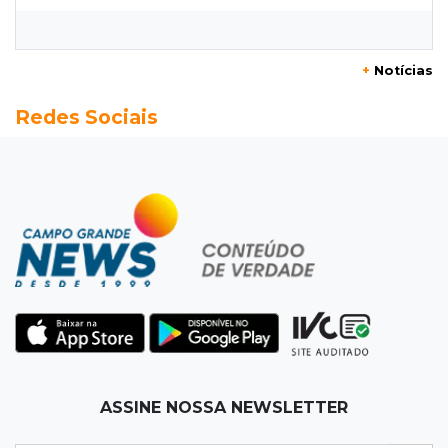
Obra de R$ 3,1 milhões promete melhorar
estacionamento do Bioparque
+
Notícias
14:43
Final
Redes Sociais
Náutico e Comercial decidem título do
estadual sub-13 neste sábado
14:35
Reabertura
Biblioteca reabre quarta-feira com
programação cultural na Esplanada
Ferroviária
14:27
Eleições 2026
Fábio Trad propõe revisão de incentivos
fiscais em plano de governo com 13 eixos
ASSINE NOSSA NEWSLETTER
14:14
Óbito a esclarecer