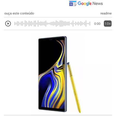
ouça este conteúdo
readme
1.0x
0:00