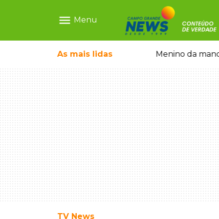
menu
Menu
ntre crianças brasileiras
As mais
lidas
Menino da mandi
TV News