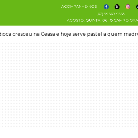
ACOMPANHE-NOS
(67) 99669-9563
AGOSTO, QUINTA
06
CAMPO GR
oca cresceu na Ceasa e hoje serve pastel a quem mad