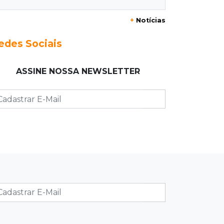
Ranking escolar ignora fome e apoio
+
Notícias
familiar, afirma secretário de
Educação
edes Sociais
09:37
Vídeo
ASSINE NOSSA NEWSLETTER
Em dia de alerta, temporal deixa 30
casas destelhadas em Antônio João
09:27
Juntos e amigos
Eduardo e Agenor somam 102 anos
de trabalho na mesma empresa
09:19
Regulação
Campo Grande faz primeiros 209
atendimentos no País com novo
sistema do SUS