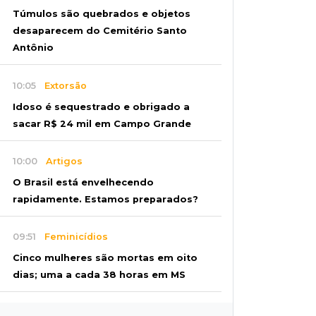
Túmulos são quebrados e objetos
desaparecem do Cemitério Santo
Antônio
10:05
Extorsão
Idoso é sequestrado e obrigado a
sacar R$ 24 mil em Campo Grande
10:00
Artigos
O Brasil está envelhecendo
rapidamente. Estamos preparados?
09:51
Feminicídios
Cinco mulheres são mortas em oito
dias; uma a cada 38 horas em MS
09:45
Ideb