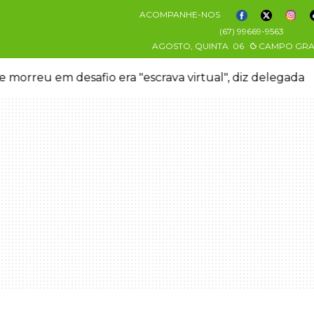
ACOMPANHE-NOS
(67) 99669-9563
AGOSTO, QUINTA
06
CAMPO GR
 morreu em desafio era "escrava virtual", diz delegada