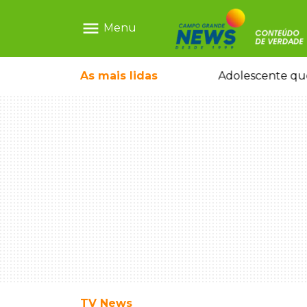
menu
Menu
ecem mercado ilegal de emagrecedores
As mais
lidas
Adolescente que
TV News