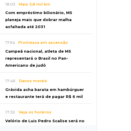
18:03
Mais 3,8 mil km
Com empréstimo bilionário, MS
planeja mais que dobrar malha
asfaltada até 2031
17:54
Promessa em ascensão
Campeã nacional, atleta de MS
representará o Brasil no Pan-
Americano de judô
17:46
Danos morais
Grávida acha barata em hambúrguer
e restaurante terá de pagar R$ 6 mil
17:32
Veja os horários
Velório de Luis Pedro Scalise será no
Rubens Gil de Camillo nesta sexta-