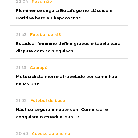
22:04
Resumão
Fluminense segura Botafogo no clássico e
Coritiba bate a Chapecoense
21:43
Futebol de MS
Estadual feminino define grupos e tabela para
disputa com seis equipes
21:25
Caarapó
Motociclista morre atropelado por caminhão
na MS-278
21:02
Futebol de base
Náutico segura empate com Comercial e
conquista o estadual sub-13
20:40
Acesso ao ensino