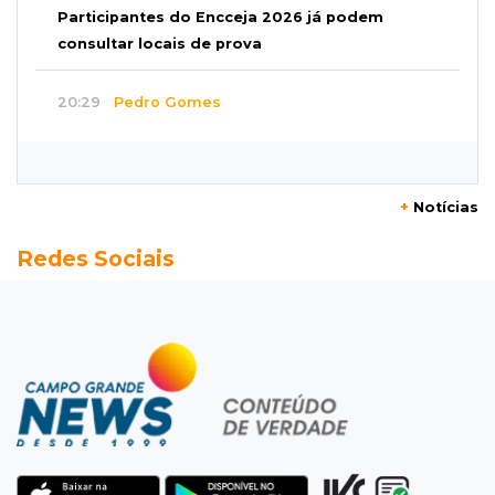
Participantes do Encceja 2026 já podem
consultar locais de prova
20:29
Pedro Gomes
Jovem morre baleado e suspeita envolve
disputa entre facções rivais
+
Notícias
20:01
Futebol feminino
Redes Sociais
Pantanal treina em Goiânia antes de jogo que
vale acesso inédito à Série A2
19:44
Campeonato Brasileiro
Remo busca empate com Atlético-MG e segue
na zona de rebaixamento
19:27
Caso Ayla
Defesa diz que preso suspeito de sequestro