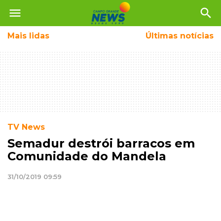
menu
search
Mais
lidas
Últimas notícias
TV News
Semadur destrói barracos em
Comunidade do Mandela
31/10/2019 09:59