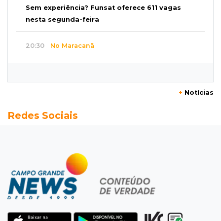
Sem experiência? Funsat oferece 611 vagas
nesta segunda-feira
20:30
No Maracanã
Flamengo vence Vitória por 2 a 0 e encurta
distância para o líder
+
Notícias
20:13
Empregos
Redes Sociais
Seleções em MS têm salários de até R$ 8,2 mil;
veja oportunidades
19:50
Jardim Itatiaia
Vigia é amarrado durante roubo de carro e
dois caminhões em pátio
19:35
Bragança Paulista
Corinthians vence Bragantino por 2 a 0 e sobe