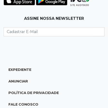
para 7º no Brasileirão
19:12
Na Vila Belmiro
ASSINE NOSSA NEWSLETTER
Athletico vence Santos por 2 a 0 e mantém 3º
lugar no Brasileirão
18:51
Oportunidades
UEMS está com seleções para professores
com salários de até R$ 10,2 mil
EXPEDIENTE
18:33
Em 2022
Homem que ajudou a sequestrar bebê matou
ANUNCIAR
adolescente atropelada no Amazonas
POLÍTICA DE PRIVACIDADE
18:15
Nubank Parque
Palmeiras e Inter ficam no 0 a 0 pela 22ª
FALE CONOSCO