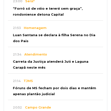
23:00
Será?
“Forró só de véio e tereré sem graça”,
rondoniense detona Capital
21:53
Homenagem
Luan Santana se declara à filha Serena no Dia
dos Pais
21:34
Atendimento
Carreta da Justiça atenderá Juti e Laguna
Carapã neste mês
21:14
TJMS
Fóruns de MS fecham por dois dias e mantêm
apenas plantão judicial
20:52
Campo Grande