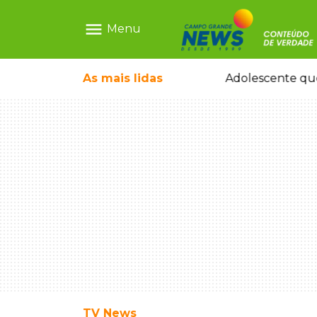
menu
Menu
As mais
lidas
Sapatos de marca e tamanco de Scheila Carvalho viram achados em Bazar de Cincão
Adolescente que
TV News