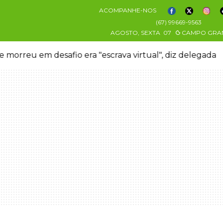
ACOMPANHE-NOS
(67) 99669-9563
AGOSTO, SEXTA
07
CAMPO GRA
 morreu em desafio era "escrava virtual", diz delegada