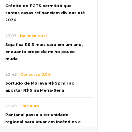
Crédito do FGTS permitirá que
santas casas refinanciem dívidas até
2030
23:07
Balança rural
Soja fica R$ 3 mais cara em um ano,
enquanto preço do milho pouco
muda
22:48
Concurso 3.041
Sortudo de MS leva R$ 52 mil ao
apostar R$ 5 na Mega-Sena
22:29
Estrutura
Pantanal passa a ter unidade
regional para atuar em incêndios e
desmate