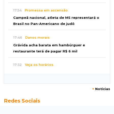
17:54
Promessa em ascensão
Campeã nacional, atleta de MS representará o
Brasil no Pan-Americano de judô
17:46
Danos morais
Grávida acha barata em hambúrguer e
restaurante terá de pagar R$ 6 mil
17:32
Veja os horários
Velório de Luis Pedro Scalise será no Rubens
Gil de Camillo nesta sexta-feira
+
Notícias
17:25
Operação Lívia
Redes Sociais
Nova lei pune deepfakes sexuais com crianças
e amplia investigação na internet