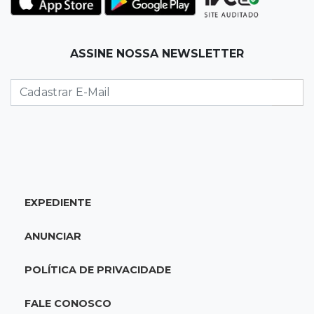
Inter perde para o Corinthians mas avança às
quartas da Copa do Brasil
ASSINE NOSSA NEWSLETTER
21:03
Futebol
Vitória goleia Athletico-PR por 4 a 0 e avança
às quartas da Copa do Brasil
20:44
94º caso
Foragido por roubo morre baleado em
confronto com policiais militares
EXPEDIENTE
20:25
Sorte
ANUNCIAR
Veja as dezenas de hoje na Mega-Sena, Quina,
Timemania e mais
POLÍTICA DE PRIVACIDADE
20:06
Balcão de empregos
FALE CONOSCO