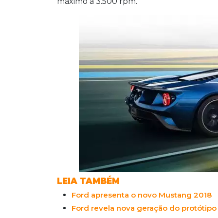
máximo a 3.500 rpm.
LEIA TAMBÉM
Ford apresenta o novo Mustang 2018
Ford revela nova geração do protótip