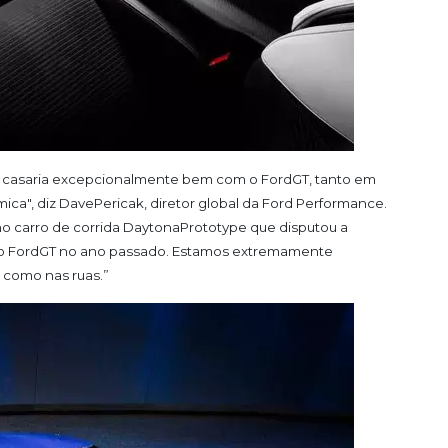
 casaria excepcionalmente bem com o
Ford
GT
, tanto em
ica", diz
Dave
Pericak
, diretor global da
Ford
Performance.
o carro de corrida
Daytona
Prototype
que disputou a
io
Ford
GT
no ano passado. Estamos extremamente
 como nas ruas.”