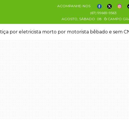
ACOMPANHE-NOS
(67) 99669-9563
AGOSTO, SÁBADO
08
CAMPO GR
stiça por eletricista morto por motorista bêbado e sem 