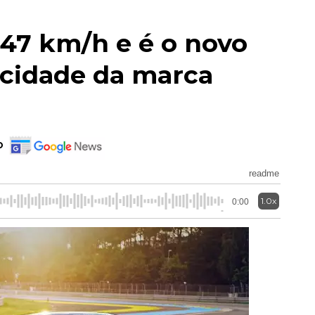
347 km/h e é o novo
ocidade da marca
o
readme
1.0x
0:00