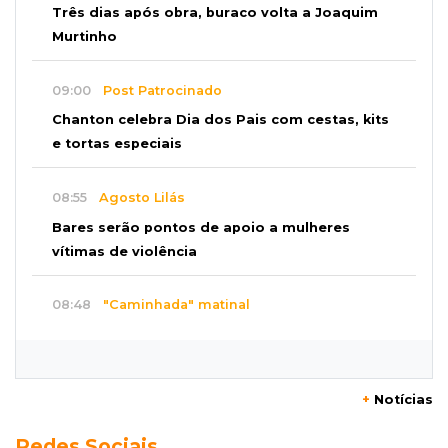
Três dias após obra, buraco volta a Joaquim
Murtinho
09:00
Post Patrocinado
Chanton celebra Dia dos Pais com cestas, kits
e tortas especiais
08:55
Agosto Lilás
Bares serão pontos de apoio a mulheres
vítimas de violência
08:48
"Caminhada" matinal
Jiboia “passeia” entre flores de ipê e chama
atenção no Parque dos Poderes
+
Notícias
08:37
Eleições 2026
Redes Sociais
PCO oficializa Daniel Lemes e disputa pelo